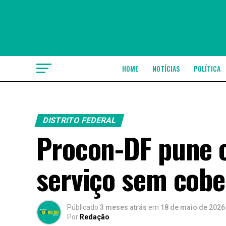
HOME
NOTÍCIAS
POLÍTICA
DISTRITO FEDERAL
Procon-DF pune 
serviço sem cob
Públicado
3 meses atrás
em
18 de maio de 2026
Por
Redação