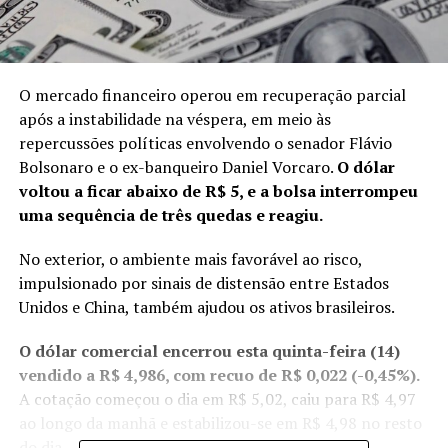
O mercado financeiro operou em recuperação parcial
após a instabilidade na
véspera
, em meio às
repercussões políticas envolvendo
o senador Flávio
Bolsonaro e o ex-banqueiro Daniel Vorcaro
.
O dólar
voltou a ficar abaixo de R$ 5, e a bolsa interrompeu
uma sequência de três quedas e reagiu.
No exterior, o ambiente mais favorável ao risco,
impulsionado por sinais de distensão entre Estados
Unidos e China, também ajudou os ativos brasileiros.
O dólar comercial encerrou esta quinta-feira (14)
vendido a R$ 4,986, com recuo de R$ 0,022 (-0,45%).
A cotação começou o dia em R$ 5,02, caiu para R$ 4,97
ao longo da manhã e estabilizou-se em R$ 4,98 no resto
do dia.