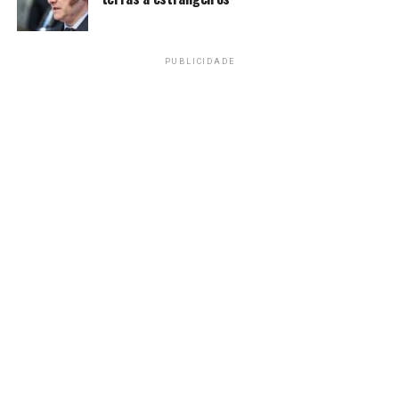
navegação no Estreito de Ormuz, rota estratégica para o
comércio global de petróleo.
PUBLICIDADE
Nos Estados Unidos, os principais índices acionários
fecharam em alta. O desempenho foi impulsionado
também por dados fortes de vendas no varejo
americano, reforçando a percepção de resiliência da
economia estadunidense.
Petróleo estável
O petróleo encerrou o dia em leve alta, em sessão
marcada pela volatilidade causada pelas tensões no
Oriente Médio.
O barril do Brent para julho, referência para as
negociações internacionais, subiu 0,09%, a US$ 105,72.
O barril WTI para junho, do Texas, avançou 0,15%, a US$
101,17.