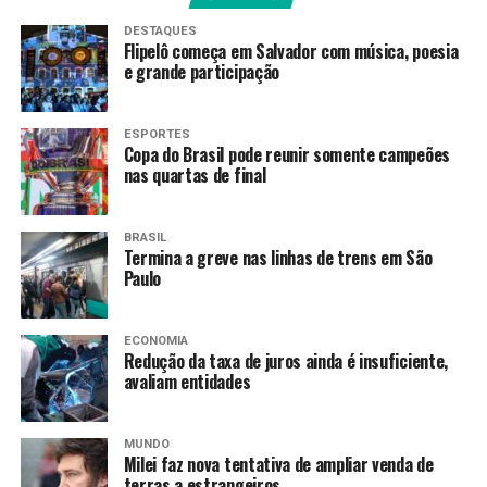
consecutivas de perdas. O índice foi sustentado
DESTAQUES
principalmente pelas ações da Petrobras, com maior
Flipelô começa em Salvador com música, poesia
peso do indicador, e de bancos.
e grande participação
As ações ordinárias (com voto em assembleia de
ESPORTES
acionistas) da Petrobras valorizaram-se 0,82%. Os
Copa do Brasil pode reunir somente campeões
papéis preferenciais (com preferência na distribuição de
nas quartas de final
dividendos) subiram 0,96%.
BRASIL
Apesar da recuperação desta quinta, o Ibovespa
Termina a greve nas linhas de trens em São
acumula queda de 3,12% na semana e de 4,78% no mês.
Paulo
No ano, o índice sobe 10,70%.
ECONOMIA
Cenário externo
Redução da taxa de juros ainda é insuficiente,
avaliam entidades
O mercado global acompanhou sinais positivos nas
conversas entre os presidentes Donald Trump e Xi
MUNDO
Jinping. Segundo Trump, o governo chinês teria se
Milei faz nova tentativa de ampliar venda de
manifestado favoravelmente à manutenção da
terras a estrangeiros