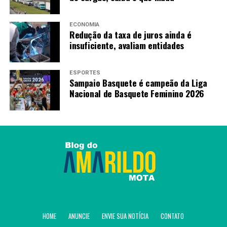
PRÓXIMO
Dólar sobe a R$ 5,06, e bolsa cai com tensão global e
ruído político
ECONOMIA
Redução da taxa de juros ainda é
insuficiente, avaliam entidades
RECENTES
Dólar supera R$ 5 e bolsa cai quase 2% em dia de
turbulência
ESPORTES
Sampaio Basquete é campeão da Liga
Nacional de Basquete Feminino 2026
Amarildo Mota
HOME
ANUNCIE
ENVIE SUA NOTÍCIA
CONTATO