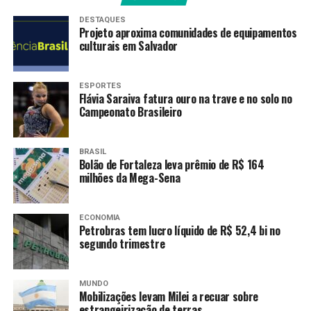
Jaguaré, repudiando o desmonte técnico do
DESTAQUES
saneamento.
Projeto aproxima comunidades de equipamentos
culturais em Salvador
A entidade classificou o caso como uma tragédia que
exige apuração rigorosa, além de “revisão urgente de
ESPORTES
políticas de gestão que colocam em risco a segurança
Flávia Saraiva fatura ouro na trave e no solo no
Campeonato Brasileiro
dos trabalhadores, a integridade das operações e o
interesse público”.
BRASIL
Saiba mais no Repórter Brasil Tarde, da TV Brasil
Bolão de Fortaleza leva prêmio de R$ 164
milhões da Mega-Sena
ECONOMIA
Petrobras tem lucro líquido de R$ 52,4 bi no
segundo trimestre
MUNDO
Mobilizações levam Milei a recuar sobre
estrangeirização de terras