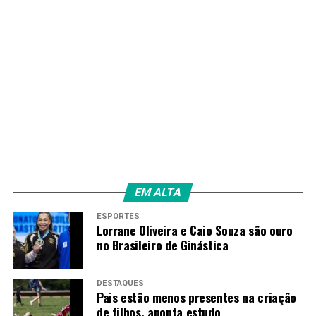
Sorteio comemorativo dos 30 anos da Mega-Sena será
em 24 de maio
Amarildo Mota
EM ALTA
ESPORTES
Lorrane Oliveira e Caio Souza são ouro
no Brasileiro de Ginástica
DESTAQUES
Pais estão menos presentes na criação
de filhos, aponta estudo