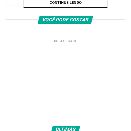
CONTINUE LENDO
Até o final da noite de quarta-feira (13), foram
realizadas 112 vistorias em imóveis da região para
avaliar danos e riscos. Destes,
86 imóveis foram liberados
VOCÊ PODE GOSTAR
aos moradores, enquanto
27 tiveram danos mais graves
e estão interditados.
PUBLICIDADE
Privatização
Nesta quarta-feira (13), o governador Tarcísio de
Freitas visitou a região. A privatização da Sabesp, maior
companhia de saneamento do país,
foi concluída em 23
de julho de 2024
, sob a atual gestão do estado,
concluindo um longo processo, com pedidos de
Comissões Parlamentares de Inquérito (CPIs) e acusação
de desmonte por parte das representações dos
trabalhadores.
O Sindicato dos Engenheiros no Estado de São Paulo
ÚLTIMAS
(Seesp) divulgou nota pública de pesar pela explosão no