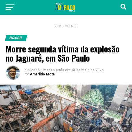
PUBLICIDADE
BRASIL
Morre segunda vítima da explosão
no Jaguaré, em São Paulo
Públicado
3 meses atrás
em
14 de maio de 2026
Por
Amarildo Mota