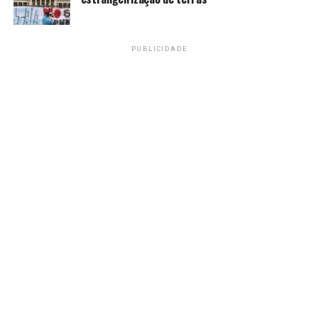
PUBLICIDADE
Fonte:
Agência Brasil
TAGS
PRÓXIMO
Operação Sem Refino: Cláudio Castro é alvo de busca e
apreensão
RECENTES