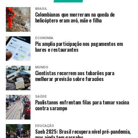
refinaria vinculada ao grupo investigado.
BRASIL
Colombianas que morreram na queda de
Em nota, a corporação informou que a apuração integra
helicóptero eram avó, mãe e filha
as investigações conduzidas no âmbito da Arguição de
Descumprimento de Preceito Fundamental (ADPF) 635,
ECONOMIA
que trata da atuação de organizações criminosas e suas
Pix amplia participação nos pagamentos em
conexões com agentes públicos no estado do Rio de
bares e restaurantes
Janeiro.
MUNDO
Saiba mais no Repórter Brasil Tarde, da TV Brasil
Cientistas recorrem aos tubarões para
melhorar previsão sobre furacões
SAÚDE
Paulistanos enfrentam filas para tomar vacina
contra sarampo
EDUCAÇÃO
Saeb 2025: Brasil recupera nível pré-pandemia,
mas ainda tem gargalos