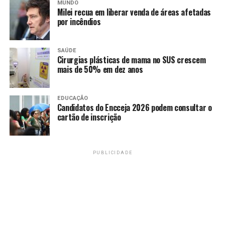
MUNDO
canal 12 da NET.
Milei recua em liberar venda de áreas afetadas
por incêndios
Na
internet:
http://www.tvcomunitariadf.com/
ou
http://www.cida
SAÚDE
Cirurgias plásticas de mama no SUS crescem
No
mais de 50% em dez anos
Facebook:
https://www.facebook.com/Cidadesecondomiosofi
EDUCAÇÃO
No
Candidatos do Encceja 2026 podem consultar o
YouTube:
https://www.youtube.com/channel/UCxz6Xp16y2
cartão de inscrição
No
Instagram:
https://www.instagram.com/cidadesecondominios
PUBLICIDADE
No Tiwtiter:
https://twitter.com/cidades_cec
Grupo no WhatsApp:
Mande pergunta pelo WhatsApp: 61 98497-2015.