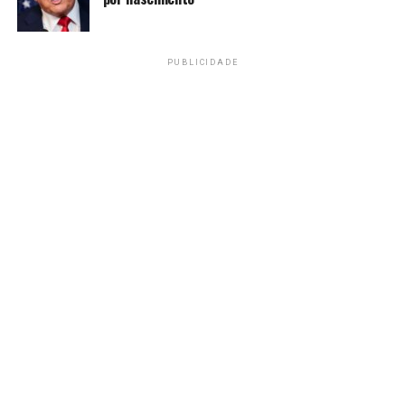
detalhes sobre volumes, valores ou cronogramas.
*(
Edição de Mark Potter
)
PUBLICIDADE
*
É proibida a reprodução deste conteúdo.
Fonte:
Agência Brasil
TAGS
PRÓXIMO
Bloqueios e pressão popular exigem renúncia do
presidente da Bolívia
RECENTES
Justiça italiana reforça direito à cidadania por
descendência
Amarildo Mota