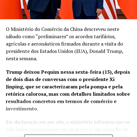
O Ministério do Comércio da China descreveu neste
sábado como “preliminares” os acordos tarifários,
agrícolas e aeronáuticos firmados durante a visita do
presidente dos Estados Unidos (EUA), Donald Trump,
nesta semana.
Trump deixou Pequim nessa sexta-feira (15), depois
de dois dias de conversas com o presidente Xi
Jinping, que se caracterizaram pela pompa e pela
retórica calorosa, mas com detalhes limitados sobre
resultados concretos em termos de comércio e
investimento.
Em declaração em seu
site
, o ministério informou que os
dois lados concordaram em estabelecer um conselho de
investimentos e um conselho de comércio para negociar