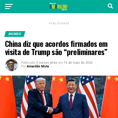
PUBLICIDADE
MUNDO
China diz que acordos firmados em
visita de Trump são “preliminares”
Públicado
3 meses atrás
em
16 de maio de 2026
Por
Amarildo Mota