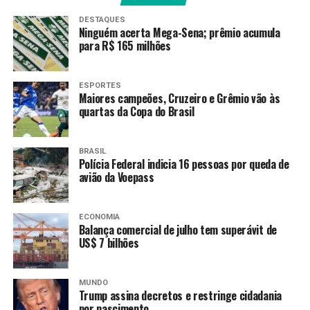
aquáticos, às exportações
DESTAQUES
Ninguém acerta Mega-Sena; prêmio acumula
de bonsai em meios de
para R$ 165 milhões
cultivo para os EUA e ao
reconhecimento da
ESPORTES
Maiores campeões, Cruzeiro e Grêmio vão às
província de Shandong
quartas da Copa do Brasil
como área livre de gripe
aviária”, disse o ministério.
BRASIL
Polícia Federal indicia 16 pessoas por queda de
avião da Voepass
“O lado chinês também promoverá ativamente a
resolução das preocupações dos EUA em relação ao
ECONOMIA
Balança comercial de julho tem superávit de
registro de instalações de carne bovina e às
US$ 7 bilhões
exportações de carne de aves de alguns estados
norte-americanos para a China”, acrescentou.
MUNDO
O ministério não identificou as empresas, nem forneceu
Trump assina decretos e restringe cidadania
por nascimento