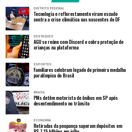
envios.
DISTRITO FEDERAL
Tecnologia e reflorestamento viram escudo
O prazo para entregar a declaração começou em 23 de
contra a crise climática nas nascentes do DF
março e termina às 23h59min59s de 29 de maio. O
programa gerador da declaração
está disponível desde
DESTAQUES
19 de março.
AGU se reúne com Discord e cobra proteção de
crianças na plataforma
Quem não enviar a declaração no prazo pagará multa de
R$ 165,74 ou 1% do imposto devido, prevalecendo o
ESPORTES
maior valor.
Familiares celebram legado de primeira medalha
paralímpica do Brasil
As pessoas físicas que receberam rendimentos
tributáveis acima de R$ 35.584, assim como aquelas que
BRASIL
obtiveram receita bruta da atividade rural acima de R$
PMs detêm motorista de ônibus em SP após
177.920, são obrigadas a declarar.
desentendimento no trânsito
As pessoas que receberam até dois salários mínimos
mensais em 2025 estão dispensadas de fazer a
ECONOMIA
Retiradas da poupança superam depósitos em
declaração, salvo se se enquadrarem em outro
R$ 7,15 bilhões em julho