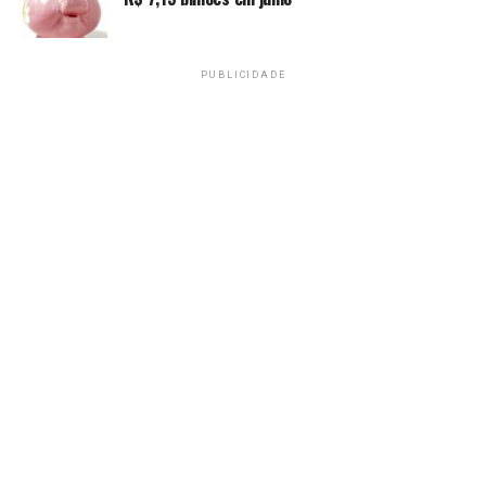
critério de obrigatoriedade.
>> Clique aqui e confira a série
Tira-Dúvidas do IR2026
,
PUBLICIDADE
da
Radioagência Nacional
Malha fina
A Receita também divulgou as estatísticas da malha fina.
Segundo o Fisco, do total de declarações enviadas
até o fim da manhã desta segunda, 1.410.027 foram
retidas em malha fiscal, o que corresponde a 5,6%
do total apresentado.
O percentual, informou a Receita, reforça a tendência
de redução contínua nas retenções, conforme
demonstrado na evolução ao longo das últimas semanas.
Na primeira semana de entrega, esse percentual estava
em 10,78%. Na semana passada, tinha caído para 5,93%.