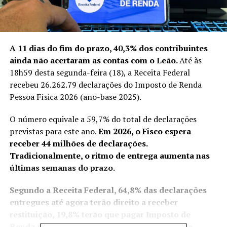
A 11 dias do fim do prazo, 40,3% dos contribuintes
ainda não acertaram as contas com o Leão.
Até às
18h59 desta segunda-feira (18), a Receita Federal
recebeu 26.262.79 declarações do Imposto de Renda
Pessoa Física 2026 (ano-base 2025).
O número equivale a 59,7% do total de declarações
previstas para este ano.
Em 2026, o Fisco espera
receber 44 milhões de declarações.
Tradicionalmente, o ritmo de entrega aumenta nas
últimas semanas do prazo.
Segundo a Receita Federal, 64,8% das declarações
entregues até agora terão direito a receber
restituição, 19,8% terão que pagar Imposto de
Renda e 15,4% não têm imposto a pagar nem a