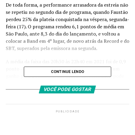
De toda forma, a performance arrasadora da estreia não
se repetiu no segundo dia de programa, quando Faustão
perdeu 25% da plateia conquistada na véspera, segunda-
feira (17). O programa rendeu 6,1 pontos de média em
São Paulo,
ante 8,3 do dia do lançamento,
e voltou a
colocar a Band em 4º lugar, de novo atrás da Record e do
SBT, superados pela emissora na segunda.
A média da faixa das 20h30 às 22h40 em 2021 foi de 0,9
ponto –daí a certeza de que “Faustão na Band” é um
CONTINUE LENDO
ganho para a emissora, que graças apresentador, pode
despejar da faixa nobre o “Show da Fé”, pregação de RR
VOCÊ PODE GOSTAR
Soares, que pagava paraocupar o espaço das 21h às 22h
Nesse movimento, a Record, que tinha ficado em 4º na
segunda-feira, atrás do SBT, reassumiu a vice-liderança,
PUBLICIDADE
e o SBT permaneceu em 3º lugar. A novela “A Bíblia”, da
TV de Edir Macedo, voltou a performar acima dos 8
pontos, e “Carinha de Anjo”, na TV de Silvio Santos,