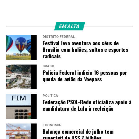
por jogadores que fizeram história no futebol brasileiro e,
ainda, que atuaram no gramado do Estádio Mané Garricha,
como Pelé, Tostão, Rivelino e Neymar.
As camisetas são parte do acervo de Arlindo Costa Neto.
EM ALTA
Ex-árbitro da Federação Bahiana de Futebol, o
DISTRITO FEDERAL
colecionador possui mais de 700 itens esportivos, todos
Festival leva aventura aos céus de
utilizados em partidas oficiais.
Brasília com balões, saltos e esportes
radicais
TAGS
BRASIL
Polícia Federal indicia 16 pessoas por
PRÓXIMO
queda de avião da Voepass
Estreia hoje o programa Cidades e Condomínios em live
RECENTES
Cidades e Condomínios na TV
POLÍTICA
Federação PSOL-Rede oficializa apoio à
candidatura de Lula à reeleição
Redação
ECONOMIA
Balança comercial de julho tem
superávit de US$ 7 bilhões