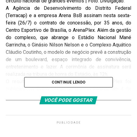
circuito nacional de grandes eventos | Foto: Divulgação.
A Agência de Desenvolvimento do Distrito Federal
(Terracap) e a empresa Arena BsB assinam nesta sexta-
feira (26/7) o contrato de concessão, por 35 anos, do
Centro Esportivo de Brasília, o ArenaPlex. Além da gestão
do complexo, que abrange o Estádio Nacional Mané
Garrincha, o Ginásio Nilson Nelson e o Complexo Aquático
Cláudio Coutinho, o modelo de negócio prevê a construção
de um boulevard, espaço integrado de convivência,
entretenimento e lazer. A cerimônia de assinatura será
realizada na tribuna de honra do Estádio, às 12h.
O resultado do processo licitatório do ArenaPlex foi
CONTINUE LENDO
publicado no Diário Oficial do Distrito Federal em 4 de
julho. A partir da assinatura, passa a contar o período de
VOCÊ PODE GOSTAR
operação assistida, que dura 180 dias. Findo esse prazo,
o Arena BsB passa a gerir integral e exclusivamente a
operação do Complexo.
PUBLICIDADE
A concessão do equipamento público promete inserir
Brasília no circuito nacional de grandes eventos, conforme