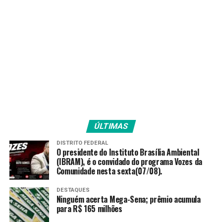
já acontece no eixo Rio-São Paulo, transformando a rotina
do brasiliense e atraindo à capital federal pessoas de
outras cidades em busca de cultura, arte e grandes
competições esportivas. No Mané, a população poderá
aguardar por jogos de futebol de relevância, assim como
shows com nomes nacionais e internacionais.
Também serão adequadas e modernizadas as instalações
do Ginásio Nilson Nelson. Os principais eventos previstos
para o local são jogos de basquete, vôlei e shows e
espetáculos que atraiam público de 10 a 15 mil pessoas.
O Cláudio Coutinho, por sua vez, manterá o programa de
ÚLTIMAS
utilização social.
DISTRITO FEDERAL
Atualmente, o complexo aquático recebe mais de três mil
O presidente do Instituto Brasília Ambiental
crianças e adolescentes que praticam natação, polo
(IBRAM), é o convidado do programa Vozes da
Comunidade nesta sexta(07/08).
aquático, salto ornamental, karatê, judô e deep water. A
ideia é promover a massificação do acesso ao esporte e,
DESTAQUES
ainda, sediar campeonatos regionais e nacionais de
Ninguém acerta Mega-Sena; prêmio acumula
desportos aquáticos.
para R$ 165 milhões
Boulevard Monumental