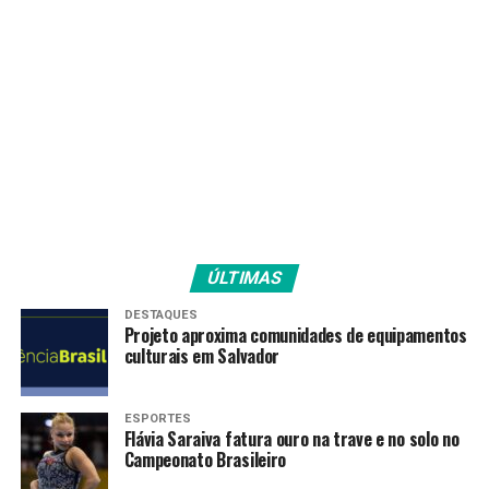
“Entre outras
características observadas
durante a seleção, estão a
capacidade analítica e o
interesse em resolver
desafios dos negócios;
interesse no digital e
habilidades
ÚLTIMAS
organizacionais, além da
DESTAQUES
capacidade de atuar em
Projeto aproxima comunidades de equipamentos
culturais em Salvador
ambientes diversificados, o
que é muito importante
ESPORTES
para alcançar essa
Flávia Saraiva fatura ouro na trave e no solo no
Campeonato Brasileiro
pluralidade de perfis que