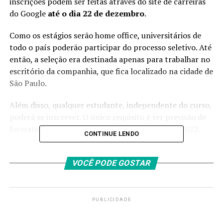
inscrições podem ser feitas através do site de carreiras
do Google
até o dia 22 de dezembro
.
Como os estágios serão home office,
universitários
de
todo o país poderão participar do processo seletivo. Até
então, a seleção era destinada apenas para trabalhar no
escritório da companhia, que fica localizado na cidade de
São Paulo.
Além disso, qualquer estudante, independente do curso,
poderá se inscrever. O único requisito é ter previsão de
formatura entre dezembro de 2021 e março de 2022.
CONTINUE LENDO
De acordo com Lia Romano, Coordenadora
de
Programas de Estágios do Google,
os candidatos
VOCÊ PODE GOSTAR
vão ser avaliados conforme as suas habilidades e
competências e não necessariamente pelas áreas que
estudam:
PUBLICIDADE