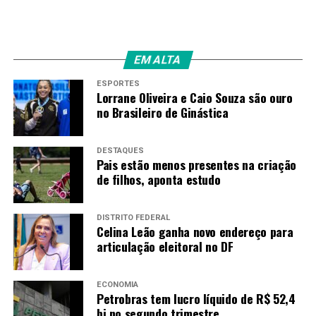
PRÓXIMO
cpi da saude no df: A verdade.
RECENTES
TRÊS grandes lojas de varejo oferecem 1,8 mil vagas de
EM ALTA
emprego; salários chegam a R$7 mil
ESPORTES
Lorrane Oliveira e Caio Souza são ouro
no Brasileiro de Ginástica
Amarildo Mota
DESTAQUES
Pais estão menos presentes na criação
de filhos, aponta estudo
DISTRITO FEDERAL
Celina Leão ganha novo endereço para
articulação eleitoral no DF
ECONOMIA
Petrobras tem lucro líquido de R$ 52,4
bi no segundo trimestre