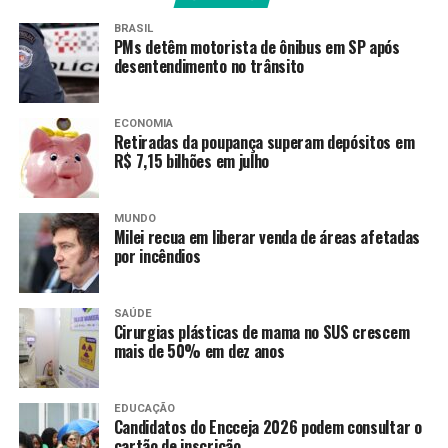
Caso ninguém acerte os seis números sorteados, o
BRASIL
prêmio será redistribuído entre os acertadores da
PMs detêm motorista de ônibus em SP após
segunda faixa, acerto de cinco números. Se ainda assim
desentendimento no trânsito
não houver ganhadores, passa para a terceira faixa e
assim sucessivamente, conforme as regras da
ECONOMIA
modalidade.
Retiradas da poupança superam depósitos em
R$ 7,15 bilhões em julho
Premiação
MUNDO
A Caixa estima que o prêmio do sorteio especial da
Milei recua em liberar venda de áreas afetadas
Mega-Sena pode alcançar R$ 200 milhões.
por incêndios
Caso apenas um apostador conquiste sozinho o valor
SAÚDE
milionário estimado e aplique integralmente o prêmio
Cirurgias plásticas de mama no SUS crescem
na poupança, o rendimento do investimento no
mais de 50% em dez anos
primeiro mês seria de aproximadamente R$ 1,34 milhão,
considerando os parâmetros atuais de rentabilidade
EDUCAÇÃO
desse investimento, calcula a instituição financeira.
Candidatos do Encceja 2026 podem consultar o
cartão de inscrição