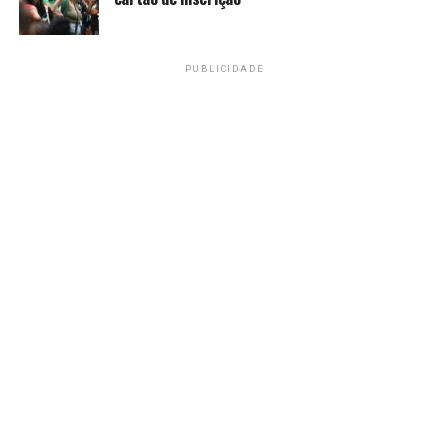
Outras informações no
site Loterias Caixa
.
PUBLICIDADE
Fonte:
Agência Brasil
TAGS
PRÓXIMO
Segurança pública: apenas 32% se sentem seguros na
cidade onde vivem
RECENTES
Sabesp suspende obras que possam interferir em rede
de gás
Amarildo Mota