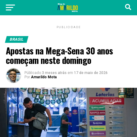
PUBLICIDADE
BRASIL
Apostas na Mega-Sena 30 anos
começam neste domingo
Públicado
3 meses atrás
em
17 de maio de 2026
Por
Amarildo Mota