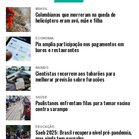
O Brasil está no Grupo C do Mundial de 2026. A estreia
BRASIL
Colombianas que morreram na queda de
será contra Marrocos, no dia 13 de junho no MetLife
helicóptero eram avó, mãe e filha
Stadium, em Nova Jersey, às 19h. Na segunda rodada, a
seleção brasileira encara o Haiti no Lincoln Financial
Field, na Filadélfia, às 21h30. Já o encerramento da
ECONOMIA
Pix amplia participação nos pagamentos em
primeira fase está marcado para o dia 24 de junho,
bares e restaurantes
contra a Escócia, no Hard Rock Stadium, em Miami, às
19h.
MUNDO
Cientistas recorrem aos tubarões para
Fonte:
Agência Brasil
melhorar previsão sobre furacões
TAGS
SAÚDE
Paulistanos enfrentam filas para tomar vacina
PRÓXIMO
contra sarampo
Marina Dias vence etapa da Copa do Mundo de
paraescalada nos EUA
EDUCAÇÃO
RECENTES
Saeb 2025: Brasil recupera nível pré-pandemia,
Medina, Filipinho e Alejo avançam às oitavas de etapa na
mas ainda tem gargalos