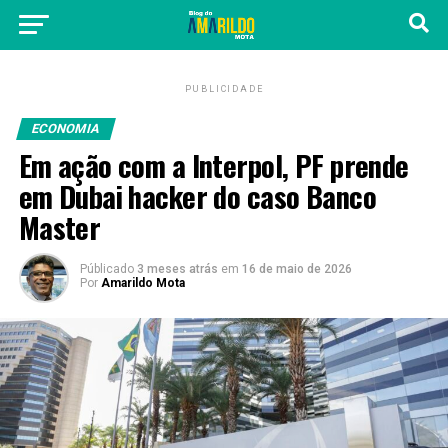
PUBLICIDADE
ECONOMIA
Em ação com a Interpol, PF prende
em Dubai hacker do caso Banco
Master
Públicado
3 meses atrás
em
16 de maio de 2026
Por
Amarildo Mota