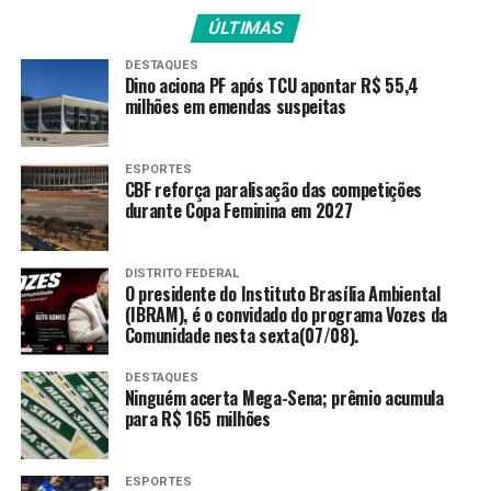
grupos denominados A Turma e Os Meninos. Segundo
ÚLTIMAS
relatório encaminhado pela PF ao STF, ambos eram
DESTAQUES
formados por agentes que realizavam ações de
Dino aciona PF após TCU apontar R$ 55,4
monitoramento e intimidação de desafetos de Henrique
milhões em emendas suspeitas
e Daniel Vorcaro.
ESPORTES
No caso de Seldmaier, ele é suspeito de integrar o grupo
CBF reforça paralisação das competições
Os meninos, especializado em ataques cibernéticos,
durante Copa Feminina em 2027
invasões telemáticas, derrubada de perfis e
monitoramento digital ilegal, atuando em benefício de
DISTRITO FEDERAL
Daniel Vorcaro.
O presidente do Instituto Brasília Ambiental
(IBRAM), é o convidado do programa Vozes da
“Em síntese, o que se extrai, nesta fase, é que
Comunidade nesta sexta(07/08).
HENRIQUE MOURA VORCARO não apenas se beneficiava
DESTAQUES
dos serviços ilícitos da Turma, mas os solicitava, os
Ninguém acerta Mega-Sena; prêmio acumula
fomentava financeiramente e permanecia em contato
para R$ 165 milhões
com seus operadores mesmo após o avanço ostensivo
das investigações, revelando vínculo funcional intenso,
ESPORTES
contemporâneo e indispensável à manutenção do grupo