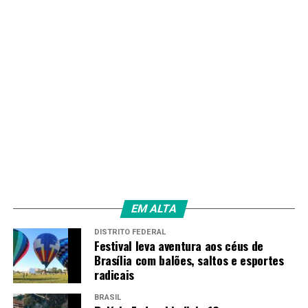
TAGS
PRÓXIMO
Refinarias da Petrobras operam com mais de 100% de
capacidade; entenda
RECENTES
Dólar sobe a R$ 5,06, e bolsa cai com tensão global e
ruído político
Amarildo Mota
EM ALTA
DISTRITO FEDERAL
Festival leva aventura aos céus de
Brasília com balões, saltos e esportes
radicais
BRASIL