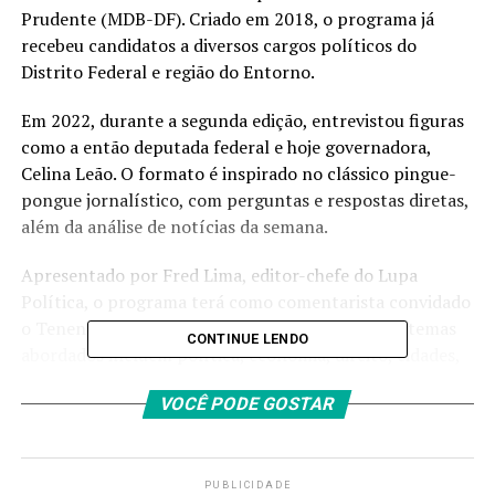
Prudente (MDB-DF). Criado em 2018, o programa já
recebeu candidatos a diversos cargos políticos do
Distrito Federal e região do Entorno.
Em 2022, durante a segunda edição, entrevistou figuras
como a então deputada federal e hoje governadora,
Celina Leão. O formato é inspirado no clássico pingue-
pongue jornalístico, com perguntas e respostas diretas,
além da análise de notícias da semana.
Apresentado por Fred Lima, editor-chefe do Lupa
Política, o programa terá como comentarista convidado
o Tenente Poliglota, do site Opinião Brasília. Os temas
CONTINUE LENDO
abordados incluem política, economia, direito, cidades,
esporte, cotidiano, mundo e cultura.
VOCÊ PODE GOSTAR
Rafael Prudente, ex-presidente da Câmara Legislativa do
Distrito Federal(CLDF) e figura de destaque na política
do DF, já participou da edição anterior. O programa será
PUBLICIDADE