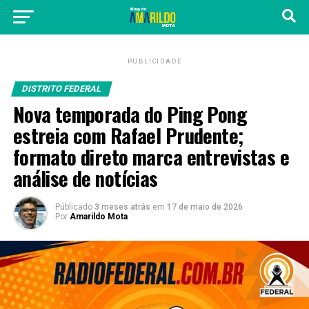
PUBLICIDADE
DISTRITO FEDERAL
Nova temporada do Ping Pong
estreia com Rafael Prudente;
formato direto marca entrevistas e
análise de notícias
Públicado
3 meses atrás
em
17 de maio de 2026
Por
Amarildo Mota