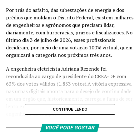
Por trás do asfalto, das subestações de energia e dos
prédios que moldam o Distrito Federal, existem milhares
de engenheiros e agrônomos que precisam lidar,
diariamente, com burocracias, prazos e fiscalizações. No
último dia 3 de julho de 2026, esses profissionais
decidiram, por meio de uma votação 100% virtual, quem
organizará a categoria nos próximos três anos.
A engenheira eletricista Adriana Rezende foi
reconduzida ao cargo de presidente do CREA-DF com
63% dos votos válidos (1.853 votos).A vitória expressiva
nas urnas digitais aponta para o desejo de continuidade
em um órgão que, historicamente, carrega a fama de ser
lento e distante do trabalhador autônomo ou do
CONTINUE LENDO
engenheiro de campo.
O principal desafio da gestão para o triênio 2027-2029 é
VOCÊ PODE GOSTAR
justamente aprofundar a desburocratização técnica,