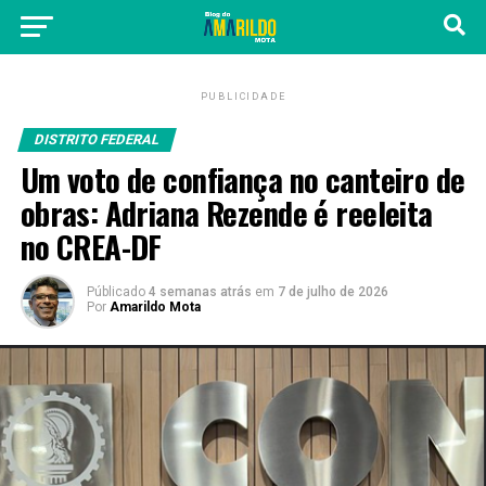
PUBLICIDADE
DISTRITO FEDERAL
Um voto de confiança no canteiro de
obras: Adriana Rezende é reeleita
no CREA-DF
Públicado
4 semanas atrás
em
7 de julho de 2026
Por
Amarildo Mota