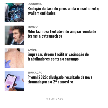
ECONOMIA
Redução da taxa de juros ainda é insuficiente,
avaliam entidades
TAGS
PRÓXIMO
Faixa da Ponte JK será interditada em horários
MUNDO
diferentes nesta quinta
Milei faz nova tentativa de ampliar venda de
terras a estrangeiros
RECENTES
Férias de julho ampliam programação cultural em
museus, bibliotecas e memoriais do DF
SAÚDE
Empresas devem facilitar vacinação de
trabalhadores contra o sarampo
Amarildo Mota
EDUCAÇÃO
Prouni 2026: divulgado resultado de nova
chamada para o 2º semestre
PUBLICIDADE