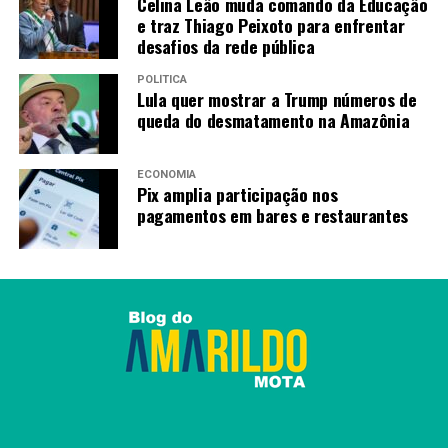
são uma das áreas prioritárias da Estratégia Nacional de
Celina Leão muda comando da Educação
e traz Thiago Peixoto para enfrentar
Ciência, Tecnologia e Inovação 2024-2034.
desafios da rede pública
De acordo com o documento formulado com a
POLÍTICA
participação da sociedade, o Brasil deve “desenvolver
Lula quer mostrar a Trump números de
tecnologias para exploração, beneficiamento e
queda do desmatamento na Amazônia
reciclagem de minerais estratégicos, reduzindo
vulnerabilidades em cadeias essenciais e promovendo
ECONOMIA
sustentabilidade mineral.”
Pix amplia participação nos
pagamentos em bares e restaurantes
Fonte:
Agência Brasil
TAGS
PRÓXIMO
China cria mecanismos financeiros na África para não
depender de dólar
RECENTES
Ibovespa volta aos 174 mil pontos com aposta na Selic, e