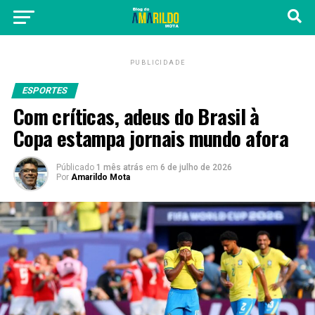
PUBLICIDADE
ESPORTES
Com críticas, adeus do Brasil à
Copa estampa jornais mundo afora
Públicado
1 mês atrás
em
6 de julho de 2026
Por
Amarildo Mota