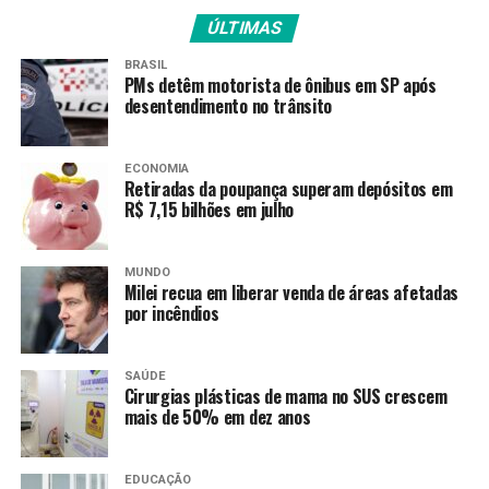
Fonte:
Agência Brasil
ÚLTIMAS
BRASIL
PMs detêm motorista de ônibus em SP após
TAGS
desentendimento no trânsito
PRÓXIMO
Agência Brasil segue regras do TSE durante período de
defeso eleitoral
ECONOMIA
Retiradas da poupança superam depósitos em
RECENTES
R$ 7,15 bilhões em julho
Comissão da Câmara aprova PEC que cria Fundos para
Sul e Sudeste
MUNDO
Milei recua em liberar venda de áreas afetadas
por incêndios
Amarildo Mota
SAÚDE
Cirurgias plásticas de mama no SUS crescem
mais de 50% em dez anos
EDUCAÇÃO