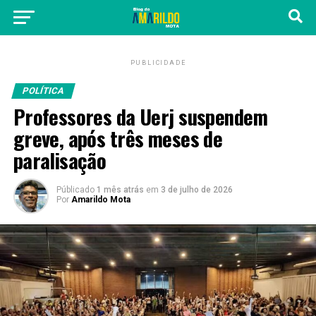
PUBLICIDADE
POLÍTICA
Professores da Uerj suspendem
greve, após três meses de
paralisação
Públicado
1 mês atrás
em
3 de julho de 2026
Por
Amarildo Mota