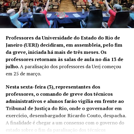
Professores da
Universidade do Estado do Rio de
Janeiro (UERJ)
decidiram, em assembleia, pelo fim
da greve, iniciada há mais de três meses. Os
professores retornam às salas de aula no dia 13 de
julho.
A paralisação dos professores da Uerj começou
em 25 de março.
Nesta sexta-feira (3), representantes dos
professores, o comando de greve dos técnicos
administrativos e alunos farão vigília em frente ao
Tribunal de Justiça do Rio, onde o governador em
exercício,
desembargador Ricardo Couto
, despacha.
A finalidade é chegar a um consenso com o governo do
estado sobre o fim da paralisação dos técnicos