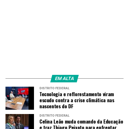
letras português
letras português e espanhol
letras português e inglês
matemática
música
pedagogia
química
teatro
EM ALTA
Adesão das redes de ensino
DISTRITO FEDERAL
Tecnologia e reflorestamento viram
Neste ano, 2.031 entes federativos aderiram
escudo contra a crise climática nas
nascentes do DF
voluntariamente à
Prova Nacional Docente (PND)
. O
número representa uma participação das redes de
DISTRITO FEDERAL
ensino de 96% das capitais e 85% dos estados brasileiros,
Celina Leão muda comando da Educação
e traz Thiago Peixoto para enfrentar
contabilizou o MEC.