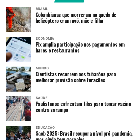
Quem pode se inscrever
BRASIL
Colombianas que morreram na queda de
Anualmente, podem participar da PND os
helicóptero eram avó, mãe e filha
estudantes concluintes de cursos de licenciaturas,
inscritos no Exame Nacional de Desempenho dos
Estudantes (Enade) das Licenciaturas pelo
ECONOMIA
Pix amplia participação nos pagamentos em
coordenador do respectivo curso.
bares e restaurantes
Também podem se inscrever os professores já formados
que querem ingressar no magistério público por meio de
MUNDO
concurso público ou processo seletivo simplificado
Cientistas recorrem aos tubarões para
melhorar previsão sobre furacões
promovido por estados, Distrito Federal e municípios
que aderiram voluntariamente à prova.
SAÚDE
Nesta edição, ao todo, serão 21 áreas da licenciatura
Paulistanos enfrentam filas para tomar vacina
contra sarampo
avaliadas na PND. Em relação a 2025, a ampliação
de áreas da PND em 2026 incluiu as licenciaturas
em: teatro, dança, ciências naturais e letras –
EDUCAÇÃO
espanhol.
Saeb 2025: Brasil recupera nível pré-pandemia,
mas ainda tem gargalos