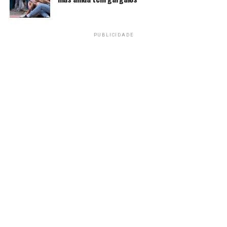
artes visuais
ciências biológicas (biologia)
PUBLICIDADE
ciências naturais (ciências da natureza)
ciências sociais
computação
dança
educação física
filosofia
física
geografia
história
letras espanhol
letras inglês