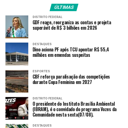
Rodoviários do Rio decidem continuar em estado de
ÚLTIMAS
greve até amanhã
DISTRITO FEDERAL
RECENTES
GDF reage, reorganiza as contas e projeta
Operação Lei Seca promove ações educativas durante
superávit de R$ 3 bilhões em 2026
jogo do Brasil
DESTAQUES
Dino aciona PF após TCU apontar R$ 55,4
Amarildo Mota
milhões em emendas suspeitas
ESPORTES
CBF reforça paralisação das competições
durante Copa Feminina em 2027
DISTRITO FEDERAL
O presidente do Instituto Brasília Ambiental
(IBRAM), é o convidado do programa Vozes da
Comunidade nesta sexta(07/08).
DESTAQUES