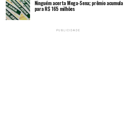
Ninguém acerta Mega-Sena; prêmio acumula
para R$ 165 milhões
PUBLICIDADE