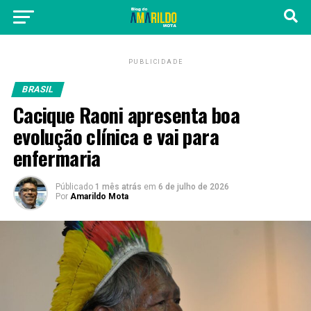
PUBLICIDADE
BRASIL
Cacique Raoni apresenta boa
evolução clínica e vai para
enfermaria
Públicado
1 mês atrás
em
6 de julho de 2026
Por
Amarildo Mota