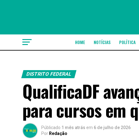
HOME
NOTÍCIAS
POLÍTICA
DISTRITO FEDERAL
QualificaDF avan
para cursos em q
Públicado
1 mês atrás
em
6 de julho de 2026
Por
Redação