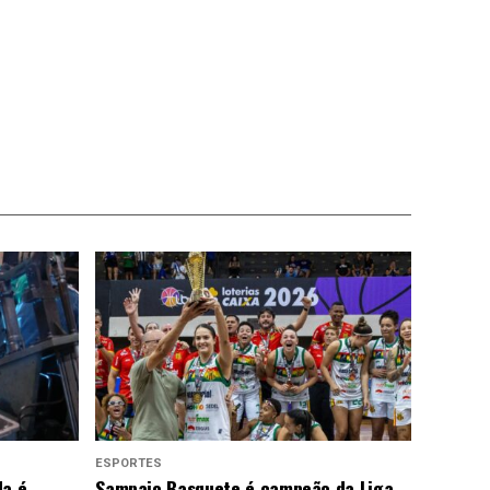
ESPORTES
da é
Sampaio Basquete é campeão da Liga