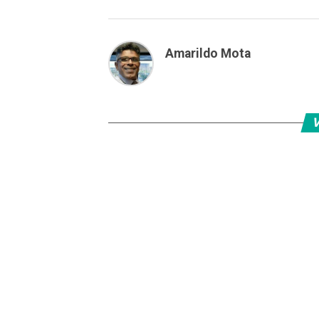
Amarildo Mota
V