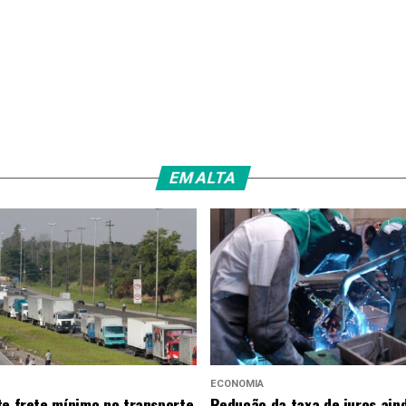
EM ALTA
ECONOMIA
te frete mínimo no transporte
Redução da taxa de juros ain