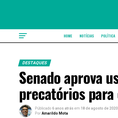
HOME
NOTÍCIAS
POLÍTICA
DESTAQUES
Senado aprova us
precatórios para
Públicado
6 anos atrás
em
18 de agosto de 2020
Por
Amarildo Mota