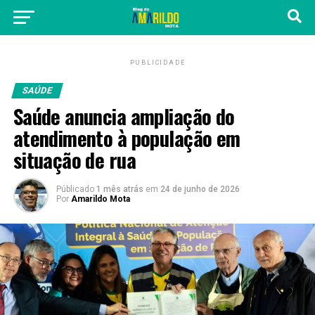
PUBLICIDADE
SAÚDE
Saúde anuncia ampliação do
atendimento à população em
situação de rua
Públicado
1 mês atrás
em
24 de junho de 2026
Por
Amarildo Mota