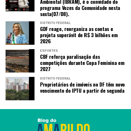
Ambiental (IBRAM), é o convidado do
décadas”, destacou.
programa Vozes da Comunidade nesta
sexta(07/08).
Primeira edição da Copa do Mundo Feminina disputada
na América do Sul, o torneio de 2027 terá Brasília como
DISTRITO FEDERAL
GDF reage, reorganiza as contas e
uma das cidades-sede e deve movimentar o turismo,
projeta superávit de R$ 3 bilhões em
fortalecer projetos esportivos e ampliar a visibilidade do
2026
futebol feminino no país.
ESPORTES
CBF reforça paralisação das
competições durante Copa Feminina em
TAGS
2027
PRÓXIMO
Samambaia recebe ação voltada ao acolhimento de
DISTRITO FEDERAL
Proprietários de imóveis no DF têm novo
migrantes e refugiados
vencimento do IPTU a partir de segunda
RECENTES
Almoço em Águas Claras sela paz pragmática entre
Celina Leão e MDB para 2026
Redação