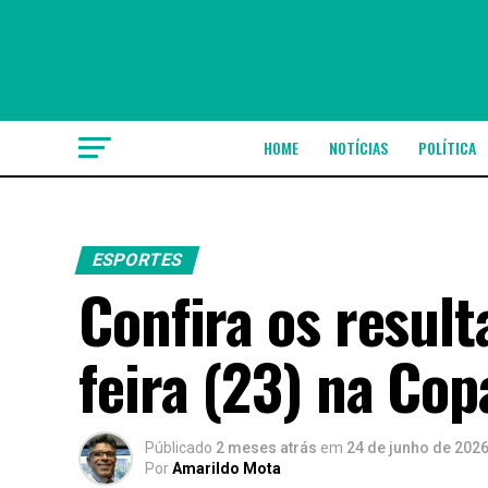
HOME
NOTÍCIAS
POLÍTICA
ESPORTES
Confira os result
feira (23) na Cop
Públicado
2 meses atrás
em
24 de junho de 202
Por
Amarildo Mota