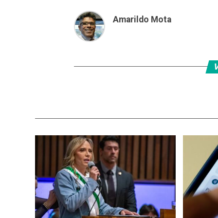
Amarildo Mota
V