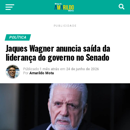
PUBLICIDADE
POLÍTICA
Jaques Wagner anuncia saída da
liderança do governo no Senado
Públicado
1 mês atrás
em
24 de junho de 2026
Por
Amarildo Mota