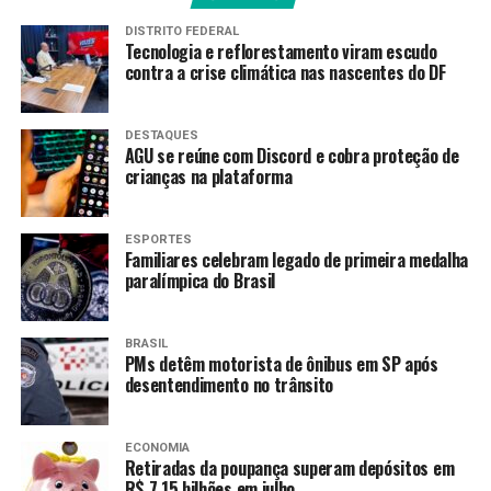
nosso compromisso com o
projeto coletivo que vem
DISTRITO FEDERAL
Tecnologia e reflorestamento viram escudo
mudando a Bahia e o
contra a crise climática nas nascentes do DF
Brasil”, diz o comunicado.
DESTAQUES
AGU se reúne com Discord e cobra proteção de
crianças na plataforma
No dia 18 de junho, a Polícia Federal realizou ação de
busca e apreensão nas residências do senador em
Brasília e Salvador. Os agentes acusam Jaques Wagner de
ESPORTES
ter recebido vantagens do banqueiro Augusto Ferreira
Familiares celebram legado de primeira medalha
paralímpica do Brasil
Lima, ex-sócio do Banco Master.
Em entrevista à Band News no mesmo dia, Wagner
BRASIL
negou irregularidades e afirmou estar “absolutamente
PMs detêm motorista de ônibus em SP após
tranquilo” em relação à investigação.
desentendimento no trânsito
Fonte:
Agência Brasil
ECONOMIA
Retiradas da poupança superam depósitos em
R$ 7,15 bilhões em julho