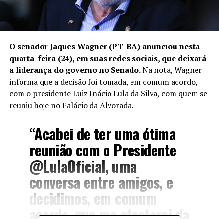
O senador Jaques Wagner (PT-BA) anunciou nesta
quarta-feira (24), em suas redes sociais, que deixará
a liderança do governo no Senado.
Na nota, Wagner
informa que a decisão foi tomada, em comum acordo,
com o presidente Luiz Inácio Lula da Silva, com quem se
reuniu hoje no Palácio da Alvorada.
“Acabei de ter uma ótima
reunião com o Presidente
@LulaOficial, uma
conversa entre amigos, e
decidimos, em comum
acordo, que me afastarei da