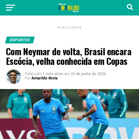
PUBLICIDADE
ESPORTES
Com Neymar de volta, Brasil encara
Escócia, velha conhecida em Copas
Públicado
1 mês atrás
em
24 de junho de 2026
Por
Amarildo Mota