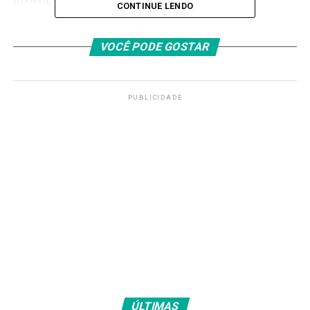
CONTINUE LENDO
Sem atuar há mais de um mês, o camisa 10 treinou sem
restrições com o restante do grupo ao longo da semana.
VOCÊ PODE GOSTAR
Grupo indefinido
PUBLICIDADE
No mesmo horário do jogo em Miami, marroquinos e
haitianos medem forças em Atlanta (Estados Unidos). Se
os caribenhos já estão eliminados, os Leões do Atlas
(apelido do time africano) ainda brigam pela liderança
do grupo.
O primeiro critério de desempate seria o confronto
direto, mas como
Brasil e Marrocos ficaram no 1 a 1 em
Nova Jersey
(Estados Unidos), no último dia 13 de junho,
a disputa será no saldo de gols.
Manter a primeira colocação do grupo é considerado
essencial pela comissão técnica. Desta forma, o Brasil
ÚLTIMAS