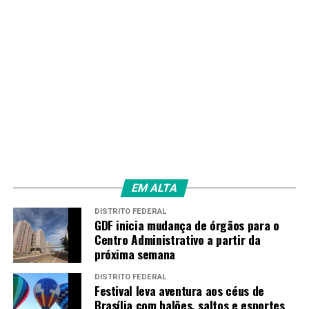
com quem atuou no Arsenal (Inglaterra).
Freguês histórico
Na história das Copas, esta será a quinta vez que Brasil e
Escócia medirão forças na competição. A seleção
escosesa se tornará a segunda que os brasileiros mais
enfrentaram nos Mundiais, igualando-se a Itália,
Holanda, México e à antiga Tchecoslováquia – a Suécia
lidera a estatística, com sete jogos.
EM ALTA
DISTRITO FEDERAL
GDF inicia mudança de órgãos para o
Centro Administrativo a partir da
próxima semana
DISTRITO FEDERAL
Festival leva aventura aos céus de
Brasília com balões, saltos e esportes