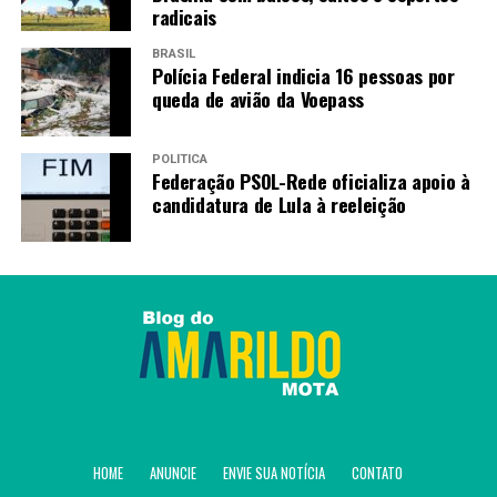
radicais
BRASIL
Polícia Federal indicia 16 pessoas por
queda de avião da Voepass
POLÍTICA
Federação PSOL-Rede oficializa apoio à
candidatura de Lula à reeleição
Diante da Escócia na edição de 1998, César Sampaio
marcou o gol mais rápido do Brasil em estreias de Copa
do Mundo.
Foto:Fifaworldcup/Divulgação
HOME
ANUNCIE
ENVIE SUA NOTÍCIA
CONTATO