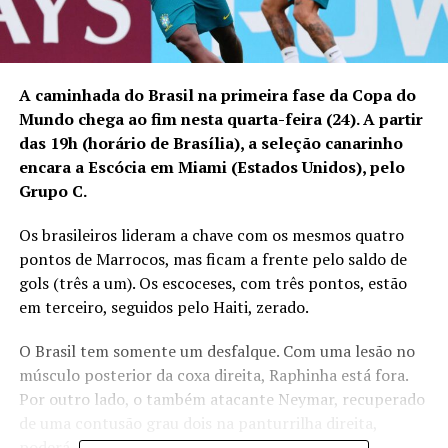
A caminhada do Brasil na primeira fase da Copa do
Mundo chega ao fim nesta quarta-feira (24). A partir
das 19h (horário de Brasília), a seleção canarinho
encara a Escócia em Miami (Estados Unidos), pelo
Grupo C.
Os brasileiros lideram a chave com os mesmos quatro
pontos de Marrocos, mas ficam a frente pelo saldo de
gols (três a um). Os escoceses, com três pontos, estão
em terceiro, seguidos pelo Haiti, zerado.
O Brasil tem somente um desfalque. Com uma lesão no
músculo posterior da coxa direita,
Raphinha está fora
.
Por outro lado, o também atacante Neymar, recuperado
de uma contusão grau dois na panturrilha direita,
poderá, enfim, estrear na Copa do Mundo.