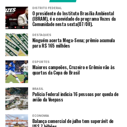
poderá seguir baseado em Nova Jersey, onde o grupo já
DISTRITO FEDERAL
está adaptado, pois os jogos até uma eventual final
O presidente do Instituto Brasília Ambiental
seriam todos nos Estados Unidos.
(IBRAM), é o convidado do programa Vozes da
Comunidade nesta sexta(07/08).
Se ficar em segundo, a seleção verde e amarela terá de
DESTAQUES
fazer o confronto dos 16 avos de final em Monterrey
Ninguém acerta Mega-Sena; prêmio acumula
(México), retornando ao território norte-americano
para R$ 165 milhões
apenas a partir das oitavas de final. Em ambos os casos,
o adversário do mata-mata sai do Grupo F, que tem
ESPORTES
Holanda, Suécia, Japão e Tunísia.
Maiores campeões, Cruzeiro e Grêmio vão às
quartas da Copa do Brasil
Existe, ainda, a possibilidade de classificação como um
dos oito melhores terceiros colocados da fase de grupos.
BRASIL
Isso pode ocorrer se o Brasil perder da Escócia e
Polícia Federal indicia 16 pessoas por queda de
Marrocos empatar ou vencer o Haiti. Neste cenário, os
avião da Voepass
brasileiros podem ter pela frente Alemanha, México ou a
seleção que ficar em primeiro lugar no Grupo I (França
ECONOMIA
ou Noruega).
Balança comercial de julho tem superávit de
US$ 7 bilhões