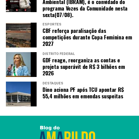
Ambiental (IBRAM), é o convidado do
Operação Hórus remove das rodovias carro com
programa Vozes da Comunidade nesta
histórico de infrações acumuladas
sexta(07/08).
ESPORTES
CBF reforça paralisação das
Redação
competições durante Copa Feminina em
2027
DISTRITO FEDERAL
GDF reage, reorganiza as contas e
projeta superávit de R$ 3 bilhões em
2026
DESTAQUES
Dino aciona PF após TCU apontar R$
55,4 milhões em emendas suspeitas