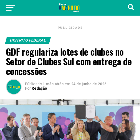
PUBLICIDADE
DISTRITO FEDERAL
GDF regulariza lotes de clubes no
Setor de Clubes Sul com entrega de
concessões
Públicado
1 mês atrás
em
24 de junho de 2026
Por
Redação