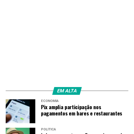
que fizemos, tiradas todas as dúvidas que temos,
procederemos como acontece nas democracias para
anunciar o nosso reconhecimento do resultado, estando
tudo em ordem”, disse.
O especialista em política colombiana Matheus Petrelli,
do Observatório Político Sul-Americano (OPSA), avalia
que as acusações de Petro são amplas e envolvem
diferentes etapas da pré-contagem, mas ainda precisam
ser verificadas.
“O escrutínio é esse lugar para apurar as denúncias,
para receber os casos de possíveis irregularidades, e a
EM ALTA
tendência é que seja ali resolvido”, afirmou.
ECONOMIA
Pix amplia participação nos
Precedente de 2022
pagamentos em bares e restaurantes
Geralmente, a pré-contagem tem apresentado
POLÍTICA
resultados muito semelhantes aos dos escrutínios.