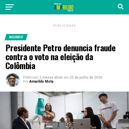
PUBLICIDADE
MUNDO
Presidente Petro denuncia fraude
contra o voto na eleição da
Colômbia
Públicado
2 meses atrás
em
22 de junho de 2026
Por
Amarildo Mota