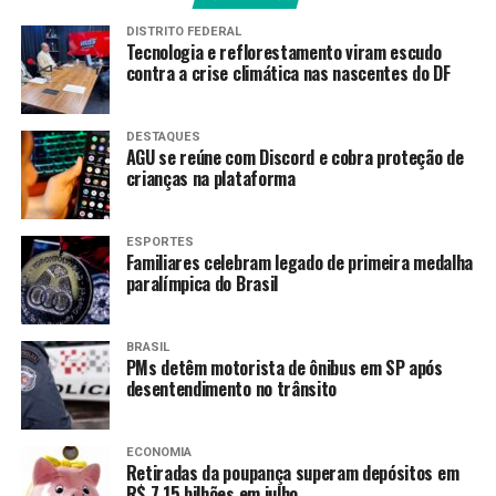
DISTRITO FEDERAL
Amarildo Mota
Tecnologia e reflorestamento viram escudo
contra a crise climática nas nascentes do DF
DESTAQUES
AGU se reúne com Discord e cobra proteção de
crianças na plataforma
ESPORTES
Familiares celebram legado de primeira medalha
paralímpica do Brasil
BRASIL
PMs detêm motorista de ônibus em SP após
desentendimento no trânsito
ECONOMIA
Retiradas da poupança superam depósitos em
R$ 7,15 bilhões em julho