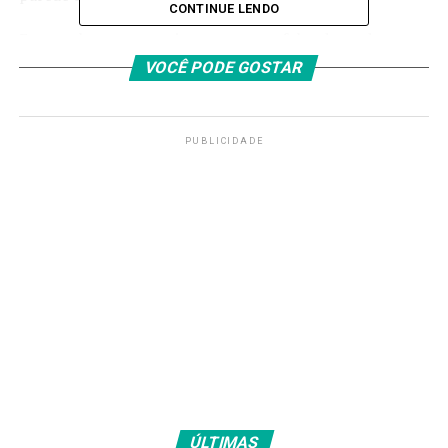
CONTINUE LENDO
Em geral, apresenta sintomas como falta de ar, dor
súbita no peito e dificuldade de respirar. Em casos mais
VOCÊ PODE GOSTAR
graves, pode acelerar o coração, deixando uma
coloração arroxeada na pele.
PUBLICIDADE
>> Siga o canal da
Agência Brasil
no WhatsApp
Fonte:
Agência Brasil
TAGS
PRÓXIMO
Lula defende Pix e diz que sistema brasileiro assusta
norte-americanos
RECENTES
É factoide do clã Bolsonaro para desviar do caso Master,
diz Alckmin
ÚLTIMAS