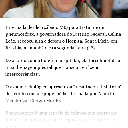
Internada desde o sábado (30) para tratar de um
pneumotórax, a governadora do Distrito Federal, Celina
Leão, recebeu alta e deixou o Hospital Santa Lúcia, em
Brasília, na manhã desta segunda-feira (1º).
De acordo com o boletim hospitalar, ela foi submetida a
uma drenagem pleural que transcorreu “sem
intercorrências”.
O exame radiológico apresentou “resultado satisfatório”,
de acordo com a equipe médica formada por Alberto
Mendonça e Sergio Murilo.
Pneumotórax é uma espécie de colapso que ocorre no
pulmão, quando entra ar no espaço entre o órgão e a
parede do tórax.