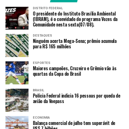
O anúncio coincidiu com um encontro entre o
DISTRITO FEDERAL
O presidente do Instituto Brasília Ambiental
secretário de Estado dos EUA, Marco Rubio, e o senador
(IBRAM), é o convidado do programa Vozes da
Flávio Bolsonaro (PL-RJ), pré-candidato à Presidência da
Comunidade nesta sexta(07/08).
República, ocorrido na terça-feira (26), em Washington.
Um dia antes, o senador havia se reunido com Trump na
DESTAQUES
Ninguém acerta Mega-Sena; prêmio acumula
Casa Branca, em companhia do irmão, o autoexilado ex-
para R$ 165 milhões
deputado federal Eduardo Bolsonaro, ambos filhos do
ex-presidente Jair Bolsonaro.
ESPORTES
Maiores campeões, Cruzeiro e Grêmio vão às
Reportagens do portal
The Intercept Brasil
expuseram
quartas da Copa do Brasil
mensagens de áudio de Flávio Bolsonaro enviadas a
Daniel Vorcaro, dono do Banco Master, pedindo-lhe
dinheiro para pagar parte dos custos de produção da
BRASIL
Polícia Federal indicia 16 pessoas por queda de
cinebiografia de seu pai. De acordo com o portal, o
avião da Voepass
banqueiro teria acordado destinar R$134 milhões à
produção, dos quais ao menos R$ 61 milhões foram
efetivamente liberados.
ECONOMIA
Balança comercial de julho tem superávit de
US$ 7 bilhões