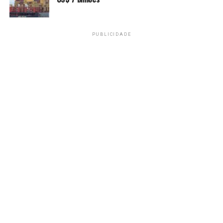
>> Siga o canal da A
gência Brasil
no WhatsApp
Política externa de Trump
PUBLICIDADE
Neste novo mandato, o governo de Donald Trump vem
reorientando a política externa de Washington em
relação à América Latina, direcionando sua máquina de
guerra para a região
sob a justificativa de combater o
que chama de “narcoterrorismo”
.
Ao longo dos últimos meses, forças militares dos EUA
bombardearam diretamente diversas embarcações no
Caribe, fora da jurisdição norte-americana, sob alegação
de combate ao terrorismo.
A própria invasão do território venezuelano, no início
do ano, que resultou na deposição e captura do então
presidente Nicolás Maduro e sua esposa, Cilia Flores,
também foi justificada com base no combate ao