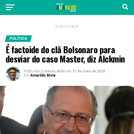
PUBLICIDADE
POLÍTICA
É factoide do clã Bolsonaro para
desviar do caso Master, diz Alckmin
Públicado
2 meses atrás
em
31 de maio de 2026
Por
Amarildo Mota