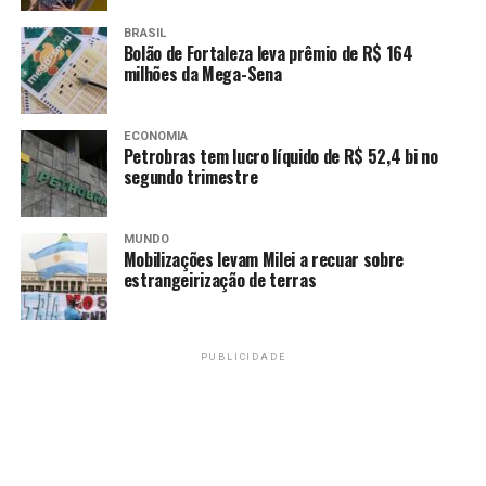
Veja a classificação atualizada da Série C do Brasileiro.
BRASIL
Bolão de Fortaleza leva prêmio de R$ 164
milhões da Mega-Sena
Fonte:
Agência Brasil
ECONOMIA
Petrobras tem lucro líquido de R$ 52,4 bi no
TAGS
segundo trimestre
PRÓXIMO
São Paulo e Vasco estreiam com vitória
MUNDO
RECENTES
Mobilizações levam Milei a recuar sobre
Remo vence no primeiro confronto da semifinal do
estrangeirização de terras
Parazão
PUBLICIDADE
Amarildo Mota