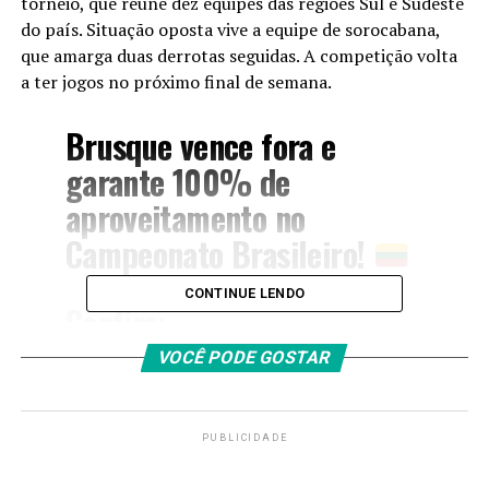
torneio, que reúne dez equipes das regiões Sul e Sudeste
do país. Situação oposta vive a equipe de sorocabana,
que amarga duas derrotas seguidas. A competição volta
a ter jogos no próximo final de semana.
Brusque vence fora e
garante 100% de
aproveitamento no
Campeonato Brasileiro!
CONTINUE LENDO
Confira:
https://t.co/RJ8q89ZHtG
VOCÊ PODE GOSTAR
pic.twitter.com/c93xYhmdux
PUBLICIDADE
— Brusque FC