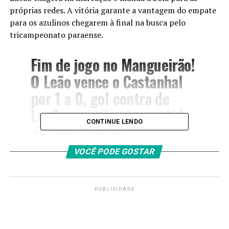
próprias redes. A vitória garante a vantagem do empate
para os azulinos chegarem à final na busca pelo
tricampeonato paraense.
Fim de jogo no Mangueirão!
O Leão vence o Castanhal
por 1 a 0, gol contra de
Lucão, na primeira partida
CONTINUE LENDO
da semifinal do
#Parazão2020
.
VOCÊ PODE GOSTAR
#OReiDaAmazônia
pic.twitter.com/FJsvZNSDE0
PUBLICIDADE
— Clube do Remo (de
)