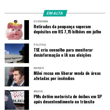
EM ALTA
ECONOMIA
Retiradas da poupança superam
depósitos em R$ 7,15 bilhões em julho
POLÍTICA
TSE cria conselho para monitorar
desinformação e IA nas eleições
MUNDO
Milei recua em liberar venda de áreas
afetadas por incêndios
BRASIL
PMs detêm motorista de ônibus em SP
após desentendimento no trânsito