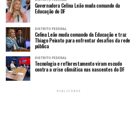
Veja a classificação atualizada do Campeonato Paraense.
Governadora Celina Leão muda comando da
Educação do DF
Fonte:
Agência Brasil
DISTRITO FEDERAL
Celina Leão muda comando da Educação e traz
TAGS
Thiago Peixoto para enfrentar desafios da rede
pública
PRÓXIMO
Brusque vence mais uma na abertura da segunda rodada
da Série C
DISTRITO FEDERAL
Tecnologia e reflorestamento viram escudo
contra a crise climática nas nascentes do DF
RECENTES
Massa anuncia saída de equipe após fim da temporada
da Fórmula E
PUBLICIDADE
Amarildo Mota