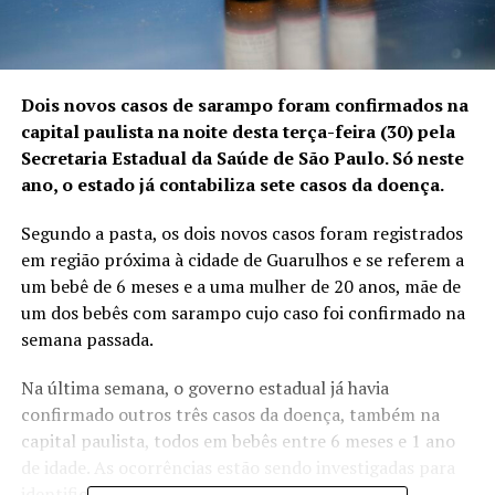
Dois novos casos de sarampo foram confirmados na
capital paulista na noite desta terça-feira (30) pela
Secretaria Estadual da Saúde de São Paulo. Só neste
ano, o estado já contabiliza sete casos da doença.
Segundo a pasta, os dois novos casos foram registrados
em região próxima à cidade de Guarulhos e se referem a
um bebê de 6 meses e a uma mulher de 20 anos, mãe de
um dos
bebês com sarampo cujo caso foi confirmado na
semana passada
.
Na última semana, o governo estadual já havia
confirmado outros três casos da doença, também na
capital paulista, todos em bebês entre 6 meses e 1 ano
de idade. As ocorrências estão sendo investigadas para
identificar a origem da infecção.