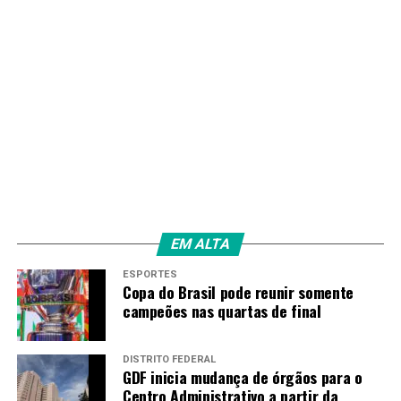
RECENTES
Após casos de sarampo, Ministério da Saúde recomenda
vacinar bebês
Amarildo Mota
EM ALTA
ESPORTES
Copa do Brasil pode reunir somente
campeões nas quartas de final
DISTRITO FEDERAL
GDF inicia mudança de órgãos para o
Centro Administrativo a partir da