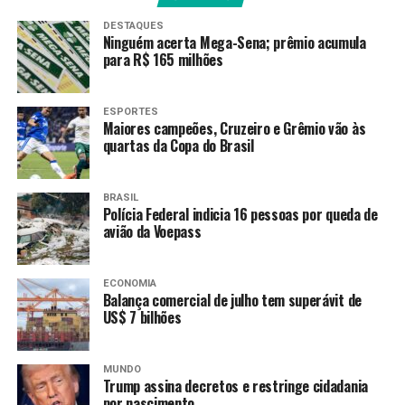
atualizar a imunização. Atualmente, a cobertura vacinal
DESTAQUES
contra o sarampo no estado é de 85,32% para a primeira
Ninguém acerta Mega-Sena; prêmio acumula
para R$ 165 milhões
dose e de 72,06% para a segunda dose.
Qualquer pessoa com até 59 anos que não tenha
ESPORTES
comprovante de imunização ou não tenha completado o
Maiores campeões, Cruzeiro e Grêmio vão às
esquema vacinal deve atualizar a carteira de vacinação.
quartas da Copa do Brasil
Sarampo
BRASIL
Polícia Federal indicia 16 pessoas por queda de
O sarampo é uma doença infecciosa altamente
avião da Voepass
contagiosa e que já foi uma das principais causas de
mortalidade infantil no mundo.
A transmissão do
ECONOMIA
vírus ocorre de pessoa a pessoa, por via aérea, seja ao
Balança comercial de julho tem superávit de
tossir, espirrar, falar ou respirar.
US$ 7 bilhões
O sarampo é tão contagioso que uma pessoa infectada
MUNDO
pode transmitir a doença para 90% das pessoas
Trump assina decretos e restringe cidadania
próximas e que não estejam imunes. Por isso, a
por nascimento