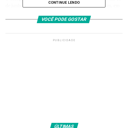
CONTINUE LENDO
de junho
, no Hospital e Maternidade Dois Pinheiros, em
Sinop (MT). Após ser estabilizado e passar por quatro
dias de tratamento, ele foi transferido para São Paulo,
VOCÊ PODE GOSTAR
onde segue em tratamento dedicado à saúde indígena
no Hospital São Paulo, da Unifesp.
PUBLICIDADE
O líder indígena está na capital paulista desde o último
dia 19
, quando chegou com quadro de obstrução
intestinal alta e pneumonia aspirativa. Realizou cirurgia
intestinal no dia 20 deste mês e segue em recuperação.
Fonte:
Agência Brasil
TAGS
PRÓXIMO
Vacina contra VSR em idosos reduz internações em 75%
RECENTES
ÚLTIMAS