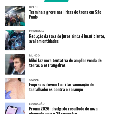
São Paulo já soma 7 casos de sarampo neste ano
BRASIL
Termina a greve nas linhas de trens em São
Paulo
Amarildo Mota
ECONOMIA
Redução da taxa de juros ainda é insuficiente,
avaliam entidades
MUNDO
Milei faz nova tentativa de ampliar venda de
terras a estrangeiros
SAÚDE
Empresas devem facilitar vacinação de
trabalhadores contra o sarampo
EDUCAÇÃO
Prouni 2026: divulgado resultado de nova
chamada para o 2º semestre