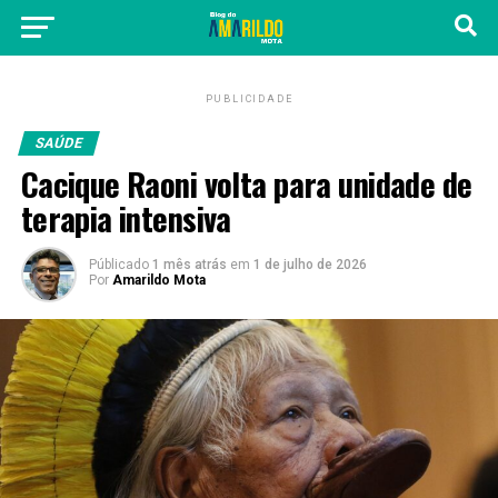
PUBLICIDADE
SAÚDE
Cacique Raoni volta para unidade de
terapia intensiva
Públicado
1 mês atrás
em
1 de julho de 2026
Por
Amarildo Mota