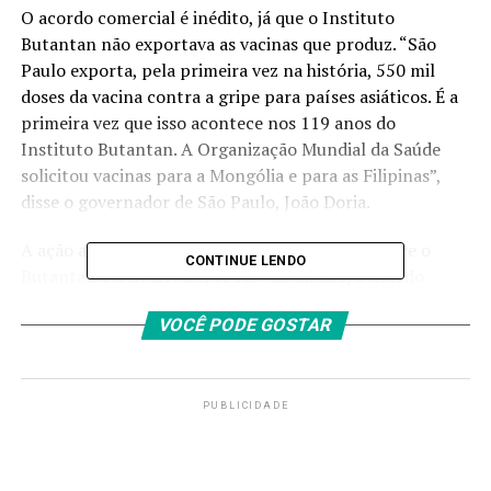
O acordo comercial é inédito, já que o Instituto
Butantan não exportava as vacinas que produz. “São
Paulo exporta, pela primeira vez na história, 550 mil
doses da vacina contra a gripe para países asiáticos. É a
primeira vez que isso acontece nos 119 anos do
Instituto Butantan. A Organização Mundial da Saúde
solicitou vacinas para a Mongólia e para as Filipinas”,
disse o governador de São Paulo, João Doria.
A ação ainda está em fase final de tratativas entre o
CONTINUE LENDO
Butantan e a OMS. Mas, se for viabilizado, o acordo
prevê a destinação de 300 mil doses para a Mongólia e
VOCÊ PODE GOSTAR
250 mil doses para as Filipinas.
O Instituto Butantan tem a maior fábrica de vacinas
contra a gripe do Hemisfério Sul e, neste ano, bateu
PUBLICIDADE
recorde de produção. Um total de 80 milhões de doses
foram fornecidas ao Ministério da Saúde, para a
campanha de vacinação contra a gripe.