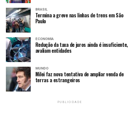
STF lança catálogo em homenagem ao fotógrafo
Gervásio Baptista
BRASIL
Termina a greve nas linhas de trens em São
Paulo
Amarildo Mota
ECONOMIA
Redução da taxa de juros ainda é insuficiente,
avaliam entidades
MUNDO
Milei faz nova tentativa de ampliar venda de
terras a estrangeiros
PUBLICIDADE