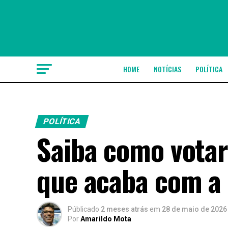
HOME
NOTÍCIAS
POLÍTICA
POLÍTICA
Saiba como vota
que acaba com a 
Públicado
2 meses atrás
em
28 de maio de 2026
Por
Amarildo Mota