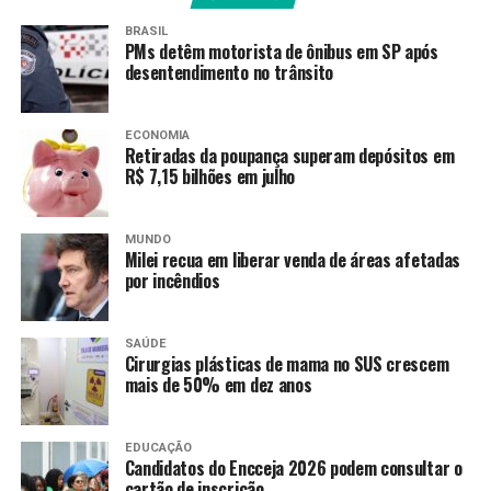
BRASIL
A
Agência Brasil
entrou em contato com a Secretaria
PMs detêm motorista de ônibus em SP após
desentendimento no trânsito
de Comunicação da Presidência para esclarecer sobre a
previsão de viagens e aguarda informações.
ECONOMIA
Retiradas da poupança superam depósitos em
R$ 7,15 bilhões em julho
Fonte:
Agência Brasil
MUNDO
Milei recua em liberar venda de áreas afetadas
TAGS
por incêndios
PRÓXIMO
CCJ aprova plano de trabalho da regulamentação da
SAÚDE
reforma tributária
Cirurgias plásticas de mama no SUS crescem
mais de 50% em dez anos
RECENTES
Polícia detém suspeito de atirar em prefeito de Taboão
da Serra
EDUCAÇÃO
Candidatos do Encceja 2026 podem consultar o
cartão de inscrição