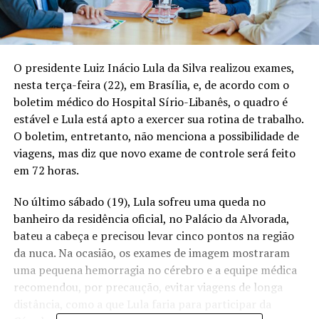
O presidente Luiz Inácio Lula da Silva realizou exames,
nesta terça-feira (22), em Brasília, e, de acordo com o
boletim médico do Hospital Sírio-Libanês, o quadro é
estável e Lula está apto a exercer sua rotina de trabalho.
O boletim, entretanto, não menciona a possibilidade de
viagens, mas diz que novo exame de controle será feito
em 72 horas.
No último sábado (19), Lula sofreu uma queda no
banheiro da residência oficial, no Palácio da Alvorada,
bateu a cabeça e precisou levar cinco pontos na região
da nuca. Na ocasião, os exames de imagem mostraram
uma pequena hemorragia no cérebro e a equipe médica
recomendou, por precaução, evitar viagens de longa
distância, como a que Lula faria para
participar da