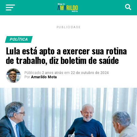
PUBLICIDADE
POLÍTICA
Lula está apto a exercer sua rotina
de trabalho, diz boletim de saúde
Públicado
2 anos atrás
em
22 de outubro de 2024
Por
Amarildo Mota