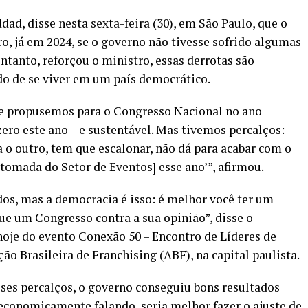
ad, disse nesta sexta-feira (30), em São Paulo, que o
ero, já em 2024, se o governo não tivesse sofrido algumas
ntanto, reforçou o ministro, essas derrotas são
do de se viver em um país democrático.
e propusemos para o Congresso Nacional no ano
ero este ano – e sustentável. Mas tivemos percalços:
a o outro, tem que escalonar, não dá para acabar com o
omada do Setor de Eventos] esse ano’”, afirmou.
os, mas a democracia é isso: é melhor você ter um
e um Congresso contra a sua opinião”, disse o
 hoje do evento Conexão 50 – Encontro de Líderes de
o Brasileira de Franchising (ABF), na capital paulista.
ses percalços, o governo conseguiu bons resultados
economicamente falando, seria melhor fazer o ajuste de