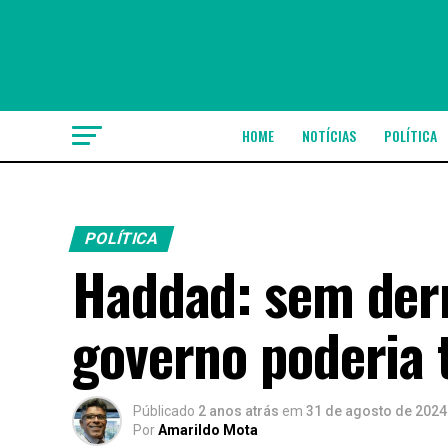
HOME
NOTÍCIAS
POLÍTICA
POLÍTICA
Haddad: sem der
governo poderia t
Públicado
2 anos atrás
em
31 de agosto de 2024
Por
Amarildo Mota