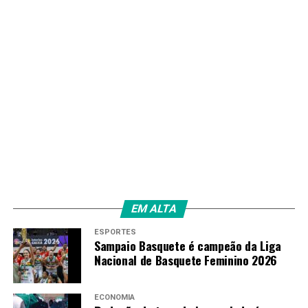
Anistiar crimes contra democracia é inconstitucional,
dizem juristas
RECENTES
G20 aprova declaração que fixa 10 princípios sobre
bioeconomia
Amarildo Mota
EM ALTA
ESPORTES
Sampaio Basquete é campeão da Liga
Nacional de Basquete Feminino 2026
ECONOMIA