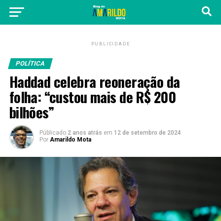
PUBLICIDADE
POLÍTICA
Haddad celebra reoneração da
folha: “custou mais de R$ 200
bilhões”
Públicado
2 anos atrás
em
12 de setembro de 2024
Por
Amarildo Mota