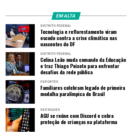
Apesar da derrota, a campanha das Diretas Já! abriu
caminho para o fim dos governos militares com a eleição
EM ALTA
(indireta) da chapa Tancredo Neves-José Sarney, em
1985. Também se tornou um marco que precedeu outras
DISTRITO FEDERAL
Tecnologia e reflorestamento viram
manifestações de massa no país.
escudo contra a crise climática nas
nascentes do DF
O
programa
DISTRITO FEDERAL
Celina Leão muda comando da Educação
Produção jornalística semanal da
TV Brasil
, o
e traz Thiago Peixoto para enfrentar
Caminhos da Reportagem
leva o telespectador para uma
desafios da rede pública
viagem pelo país e pelo mundo atrás de grandes
histórias, com uma visão diferente, instigante e
ESPORTES
Familiares celebram legado de primeira
complexa de cada um dos assuntos escolhidos.
medalha paralímpica do Brasil
No ar há mais de uma década, o
Caminhos da
Reportagem
é uma das atrações jornalísticas mais
DESTAQUES
AGU se reúne com Discord e cobra
premiadas não só do canal, mas também da televisão
proteção de crianças na plataforma
brasileira. Para contar grandes histórias, os profissionais
investigam assuntos variados e revelam os aspectos mais