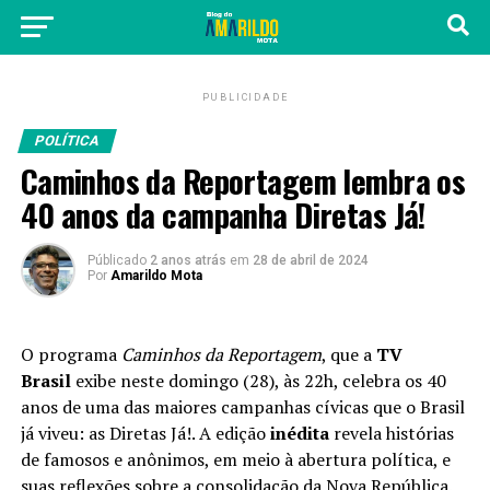
PUBLICIDADE
POLÍTICA
Caminhos da Reportagem lembra os
40 anos da campanha Diretas Já!
Públicado
2 anos atrás
em
28 de abril de 2024
Por
Amarildo Mota
O programa
Caminhos da Reportagem
, que a
TV
Brasil
exibe neste domingo (28), às 22h, celebra os 40
anos de uma das maiores campanhas cívicas que o Brasil
já viveu: as Diretas Já!. A edição
inédita
revela histórias
de famosos e anônimos, em meio à abertura política, e
suas reflexões sobre a consolidação da Nova República.