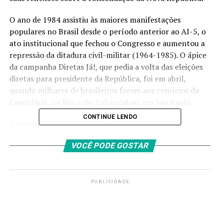
O ano de 1984 assistiu às maiores manifestações
populares no Brasil desde o período anterior ao AI-5, o
ato institucional que fechou o Congresso e aumentou a
repressão da ditadura civil-militar (1964-1985). O ápice
da campanha Diretas Já!, que pedia a volta das eleições
diretas para presidente da República, foi em abril,
quando milhares de brasileiros foram aos comícios da
Candelária, no Rio, e do Anhangabaú, em São Paulo.
CONTINUE LENDO
Naquele ano, o país já amargava duas décadas de
ditadura civil-militar e passava pela abertura “lenta,
VOCÊ PODE GOSTAR
gradual e segura” iniciada no governo Geisel (1974-
1979), com a revogação do AI-5, em 1978, e a anistia aos
presos e perseguidos políticos em 1979, no governo
Figueiredo (1979-1985).
PUBLICIDADE
Apesar dos acenos, a redemocratização parecia distante.
A insatisfação popular era agravada por uma inflação