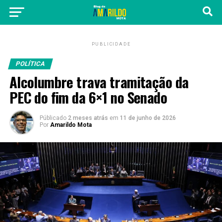
PUBLICIDADE
POLÍTICA
Alcolumbre trava tramitação da
PEC do fim da 6×1 no Senado
Públicado
2 meses atrás
em
11 de junho de 2026
Por
Amarildo Mota