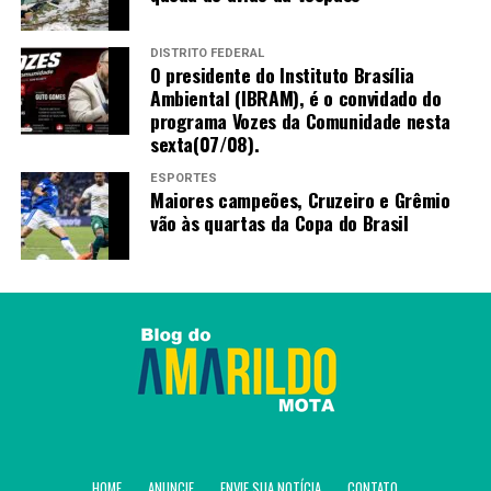
“O Senado precisa priorizar
esse tema, que é, sim, uma
DISTRITO FEDERAL
O presidente do Instituto Brasília
prioridade do país, que se
Ambiental (IBRAM), é o convidado do
pretende grande, civilizado
programa Vozes da Comunidade nesta
sexta(07/08).
e desenvolvido, por
trabalho digno e
ESPORTES
Maiores campeões, Cruzeiro e Grêmio
valorização dos
vão às quartas da Copa do Brasil
trabalhadores e
trabalhadoras
assalariados.”
Por outro lado, o senador da oposição Hermes Klann
(PL-SC) criticou a PEC. “[A proposta] reduz a jornada de
trabalho sem apresentar solução para compensar os
custos dessa mudança. A conta não desaparece, alguém
HOME
ANUNCIE
ENVIE SUA NOTÍCIA
CONTATO