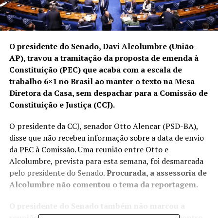
O presidente do
Senado
, Davi Alcolumbre (União-
AP), travou a tramitação da proposta de emenda à
Constituição (PEC) que acaba com a
escala de
trabalho 6×1
no Brasil ao manter o texto na Mesa
Diretora da Casa, sem despachar para a Comissão de
Constituição e Justiça (CCJ).
O presidente da CCJ, senador Otto Alencar (PSD-BA),
disse que não recebeu informação sobre a data de envio
da PEC à Comissão. Uma reunião entre Otto e
Alcolumbre, prevista para esta semana, foi desmarcada
pelo presidente do Senado.
Procurada, a assessoria de
Alcolumbre não comentou o tema da reportagem.
O presidente do Senado também não marcou a
reunião de líderes para discutir a pauta. O encontro