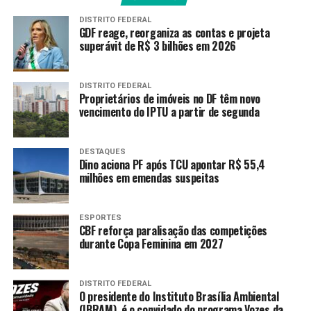
“É o ano eleitoral. Sobre um
DISTRITO FEDERAL
GDF reage, reorganiza as contas e projeta
tema com essa repercussão
superávit de R$ 3 bilhões em 2026
social, as lideranças
preferem administrar esse
DISTRITO FEDERAL
Proprietários de imóveis no DF têm novo
tempo da discussão
vencimento do IPTU a partir de segunda
evitando assumir cursos
políticos imediatos.”
DESTAQUES
Dino aciona PF após TCU apontar R$ 55,4
milhões em emendas suspeitas
Pesquisas sobre os
impactos da PEC na economia
têm divergido em relação às consequências para
ESPORTES
CBF reforça paralisação das competições
inflação, o Produto Interno Bruto (PIB) e o nível de
durante Copa Feminina em 2027
emprego.
De acordo com especialista, a postergação da discussão
DISTRITO FEDERAL
O presidente do Instituto Brasília Ambiental
da PEC sugere que Alcolumbre ainda não tomou decisão
(IBRAM), é o convidado do programa Vozes da