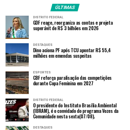
valer.
ÚLTIMAS
A CPMI deve ser formada por 15 deputados e 15
DISTRITO FEDERAL
senadores titulares, com o mesmo número de suplentes.
GDF reage, reorganiza as contas e projeta
O prazo previsto para os trabalhos é de 180 dias.
superávit de R$ 3 bilhões em 2026
Fonte:
Agência Brasil
DESTAQUES
Dino aciona PF após TCU apontar R$ 55,4
milhões em emendas suspeitas
TAGS
PRÓXIMO
ESPORTES
Lula incentiva empresariado a investir em Angola
CBF reforça paralisação das competições
durante Copa Feminina em 2027
RECENTES
Vice-governador do Rio deixa cargo para assumir vaga
no TCE
DISTRITO FEDERAL
O presidente do Instituto Brasília Ambiental
(IBRAM), é o convidado do programa Vozes da
Comunidade nesta sexta(07/08).
Amarildo Mota
DESTAQUES