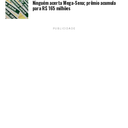
Ninguém acerta Mega-Sena; prêmio acumula
para R$ 165 milhões
PUBLICIDADE