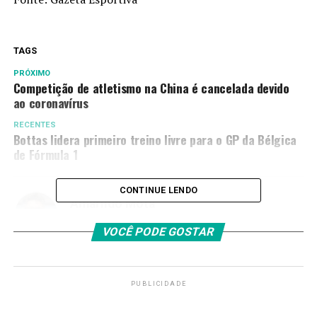
TAGS
PRÓXIMO
Competição de atletismo na China é cancelada devido
ao coronavírus
RECENTES
Bottas lidera primeiro treino livre para o GP da Bélgica
de Fórmula 1
CONTINUE LENDO
Amarildo Mota
VOCÊ PODE GOSTAR
PUBLICIDADE