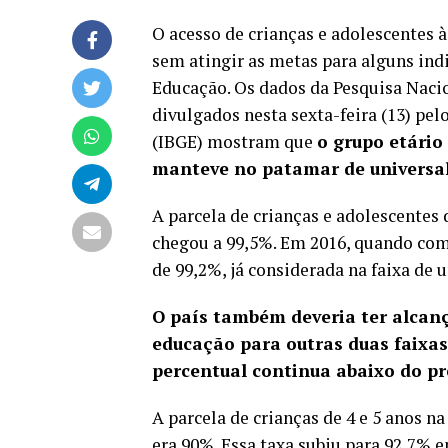
O acesso de crianças e adolescentes 
sem atingir as metas para alguns ind
Educação. Os dados da Pesquisa Naci
divulgados nesta sexta-feira (13) pelo
(IBGE) mostram que
o grupo etário 
manteve no patamar de universa
A parcela de crianças e adolescentes
chegou a 99,5%. Em 2016, quando come
de 99,2%, já considerada na faixa de 
O país também deveria ter alcan
educação para outras duas faixas 
percentual continua abaixo do pr
A parcela de crianças de 4 e 5 anos n
era 90%. Essa taxa subiu para 92,7% e