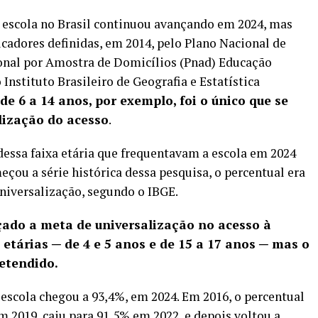
à escola no Brasil continuou avançando em 2024, mas
icadores definidas, em 2014, pelo Plano Nacional de
onal por Amostra de Domicílios (Pnad) Educação
 Instituto Brasileiro de Geografia e Estatística
de 6 a 14 anos, por exemplo, foi o único que se
lização do acesso
.
 dessa faixa etária que frequentavam a escola em 2024
çou a série histórica dessa pesquisa, o percentual era
universalização, segundo o IBGE.
çado a meta de universalização no acesso à
etárias ─ de 4 e 5 anos e de 15 a 17 anos ─ mas o
etendido.
a escola chegou a 93,4%, em 2024. Em 2016, o percentual
m 2019, caiu para 91,5% em 2022, e depois voltou a