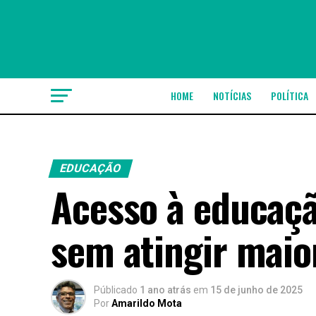
HOME
NOTÍCIAS
POLÍTICA
EDUCAÇÃO
Acesso à educaçã
sem atingir maio
Públicado
1 ano atrás
em
15 de junho de 2025
Por
Amarildo Mota