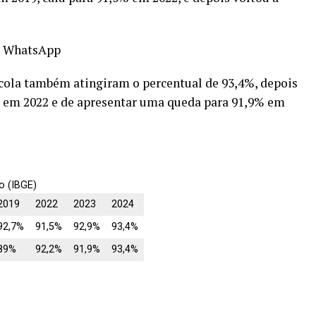
 WhatsApp
scola também atingiram o percentual de 93,4%, depois
% em 2022 e de apresentar uma queda para 91,9% em
o (IBGE)
2019
2022
2023
2024
92,7%
91,5%
92,9%
93,4%
89%
92,2%
91,9%
93,4%