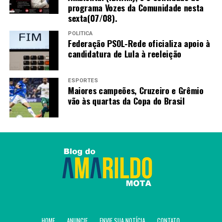
Após concretizar a renegociação da dívida, as
programa Vozes da Comunidade nesta
sexta(07/08).
informações serão registradas na Caixa Econômica
Federal, responsável por administrar os recursos do
POLÍTICA
fundo.
Federação PSOL-Rede oficializa apoio à
candidatura de Lula à reeleição
O banco oficial, então, fará a transferência dos valores
diretamente aos bancos responsáveis pelos contratos.
ESPORTES
Maiores campeões, Cruzeiro e Grêmio
Fonte:
Agência Brasil
vão às quartas da Copa do Brasil
TAGS
PRÓXIMO
Petrobras implementa desconto no diesel a partir de
segunda-feira
RECENTES
Receita tem recorde de restituições no fim do prazo de
entrega do IR
HOME
ANUNCIE
ENVIE SUA NOTÍCIA
CONTATO