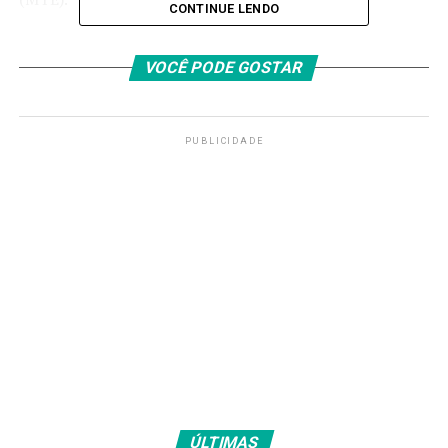
CONTINUE LENDO
O Ministério da Fazenda, que coordena o programa,
esclarece que
o uso do FGTS suspenderá
VOCÊ PODE GOSTAR
temporariamente novos saques anuais e
antecipações do saque-aniversário até a
recomposição do saldo.
PUBLICIDADE
Quem pode acertar dívidas
Chamada também de Desenrola 2.0, a iniciativa de
renegociação é destinada a:
Trabalhadores formais com renda mensal de até
cinco salários mínimos (R$ 8.105, em 2026);
Clientes com dívidas contratadas até 31 de
janeiro de 2026 e com atraso entre 91 dias e 720
dias (cerca de dois anos);
ÚLTIMAS