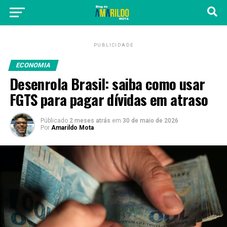
PUBLICIDADE
ECONOMIA
Desenrola Brasil: saiba como usar
FGTS para pagar dívidas em atraso
Públicado
2 meses atrás
em
30 de maio de 2026
Por
Amarildo Mota