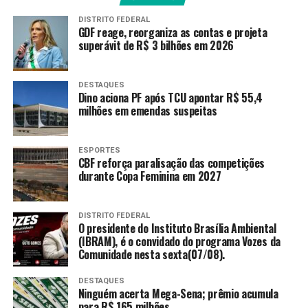
Entram na lista as dívidas em atraso com cartão de
crédito, cheque especial e Crédito Direto ao
DISTRITO FEDERAL
GDF reage, reorganiza as contas e projeta
Consumidor (CDC).
superávit de R$ 3 bilhões em 2026
Ao entrar no Desenrola,
o trabalhador poderá usar
até 20% do saldo do fundo ou até R$ 1 mil,
DESTAQUES
Dino aciona PF após TCU apontar R$ 55,4
prevalecendo o maior valor, para amortização
milhões em emendas suspeitas
(redução parcial da dívida) ou quitação de débitos
em atraso.
ESPORTES
O saldo do fundo destinado à renegociação de dívidas já
CBF reforça paralisação das competições
durante Copa Feminina em 2027
pode ser consultado no
aplicativo do FGTS
no Novo
Desenrola Brasil.
DISTRITO FEDERAL
Contas ativas e inativas do FGTS poderão ser usadas
O presidente do Instituto Brasília Ambiental
(IBRAM), é o convidado do programa Vozes da
pelo trabalhador. Terão prioridade as inativas.
Comunidade nesta sexta(07/08).
O que o Novo Desenrola Brasil
DESTAQUES
Ninguém acerta Mega-Sena; prêmio acumula
oferece
para R$ 165 milhões