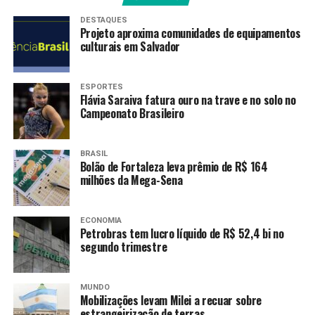
A Receita Federal estima que cerca de 44 milhões de
DESTAQUES
Projeto aproxima comunidades de equipamentos
declarações deverão ser entregues até o final do
culturais em Salvador
prazo
, às 23h59min59s desta sexta-feira. Em 2025,
dentro do prazo legal, foram entregues 43,3 milhões de
declarações.
ESPORTES
Flávia Saraiva fatura ouro na trave e no solo no
Campeonato Brasileiro
“Devemos atingir esse volume, próximo de 44 milhões de
contribuintes, fazendo a declaração do Imposto de
Renda”, destacou o secretário da Receita Federal.
BRASIL
Bolão de Fortaleza leva prêmio de R$ 164
milhões da Mega-Sena
Malha Fina
A Receita também informou que, proporcionalmente, a
ECONOMIA
quantidade de declarações que caíram na malha fina
Petrobras tem lucro líquido de R$ 52,4 bi no
segundo trimestre
aumentou no exercício de 2026: 4,97% ante 4,68%, em
2025, considerando os dados do último dia do prazo
legal para entrega da declaração.
MUNDO
Mobilizações levam Milei a recuar sobre
De acordo com o supervisor Nacional do Imposto de
estrangeirização de terras