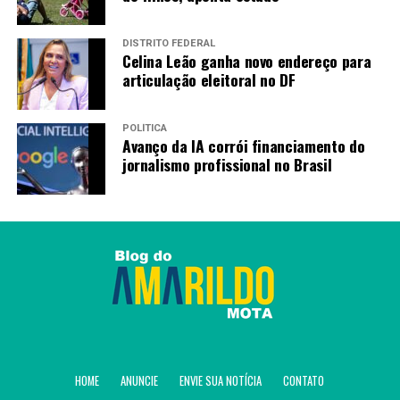
informação chegar e ele vai sair da malha”, esclareceu
Fonseca.
DISTRITO FEDERAL
Celina Leão ganha novo endereço para
Fonte:
Agência Brasil
articulação eleitoral no DF
POLÍTICA
TAGS
Avanço da IA corrói financiamento do
jornalismo profissional no Brasil
PRÓXIMO
Desenrola Brasil: saiba como usar FGTS para pagar
dívidas em atraso
RECENTES
Dólar cai para R$ 5,03 com alívio geopolítico e foco nos
EUA
Amarildo Mota
HOME
ANUNCIE
ENVIE SUA NOTÍCIA
CONTATO