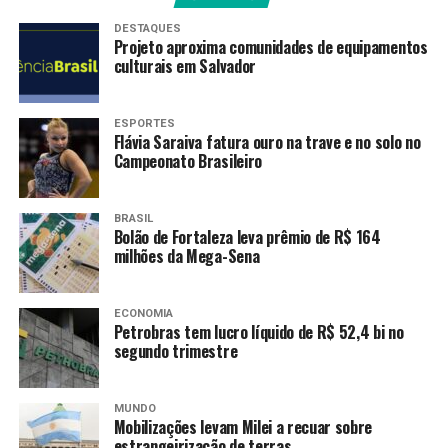
DESTAQUES
TAGS
Projeto aproxima comunidades de equipamentos
culturais em Salvador
PRÓXIMO
Guia em mandarim mostra oportunidades de
investimentos no Brasil
ESPORTES
Flávia Saraiva fatura ouro na trave e no solo no
RECENTES
Campeonato Brasileiro
Desenrola Brasil: saiba como usar FGTS para pagar
dívidas em atraso
BRASIL
Bolão de Fortaleza leva prêmio de R$ 164
milhões da Mega-Sena
Amarildo Mota
ECONOMIA
Petrobras tem lucro líquido de R$ 52,4 bi no
segundo trimestre
MUNDO
Mobilizações levam Milei a recuar sobre
estrangeirização de terras