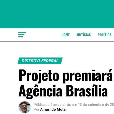
HOME
NOTÍCIAS
POLÍTICA
DISTRITO FEDERAL
Projeto premiará
Agência Brasília
Públicado
6 anos atrás
em
13 de setembro de 2
Por
Amarildo Mota